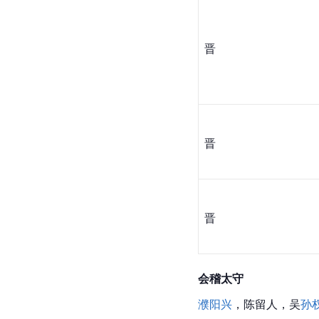
晋
晋
晋
会稽
太守
濮阳兴
，陈留人，吴
孙