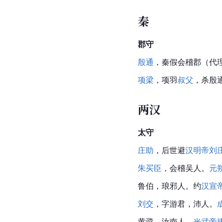
秦
郡守
殷通
，秦假会稽郡（代
项梁
，项羽
叔父
，杀殷
两汉
太守
庄助
，后世避
汉明帝刘
朱买臣
，会稽吴人。
元
鲁伯，琅邪人。约
汉宣
刘交
，字游君，沛人。
黄
谠
，
汝南
人。
光武帝