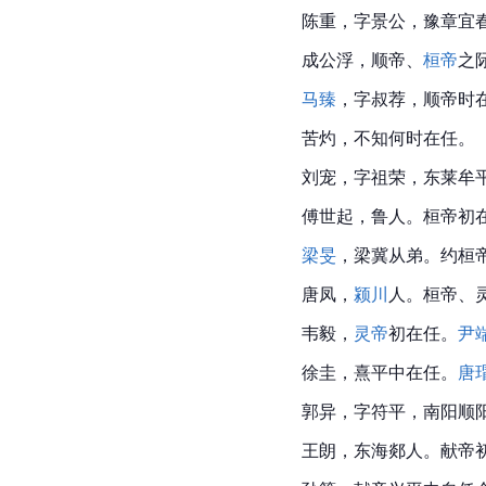
陈重
，字景公，
豫章
宜
成公浮，顺帝、
桓帝
之
马臻
，字叔荐，顺帝时
苦灼，不知何时在任。
刘宠
，字祖荣，东莱牟
傅世起，
鲁人
。桓帝初
梁旻
，
梁冀
从弟。约桓
唐凤，
颍川
人。桓帝、
韦毅，
灵帝
初在任。
尹
徐圭，熹平中在任。
唐
郭异，
字符
平，南阳顺
王朗
，东海
郯
人。献帝