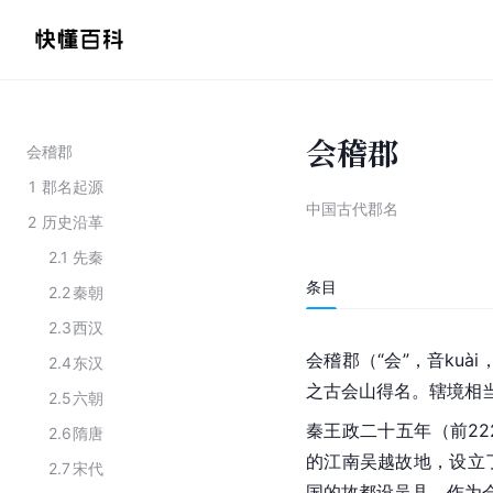
会稽郡
会稽郡
1
郡名起源
中国古代郡名
2
历史沿革
2.1
先秦
条目
2.2
秦朝
2.3
西汉
会稽郡（“会”，音kuài，
2.4
东汉
之古会山得名。辖境相
2.5
六朝
秦王政二十五年（前22
2.6
隋唐
的江南吴越故地，设立
2.7
宋代
国的故都设吴县，作为