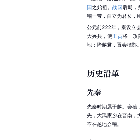
国
之始祖。
战国
后期，
稽一带，自立为君长，
公元前222年，秦设立
大兴兵，使
王贲
将，攻
地；降越君，置会稽郡。
历史沿革
先秦
先秦时期属于越。会稽
先，大禹家乡在
晋南
，
不在越地会稽。