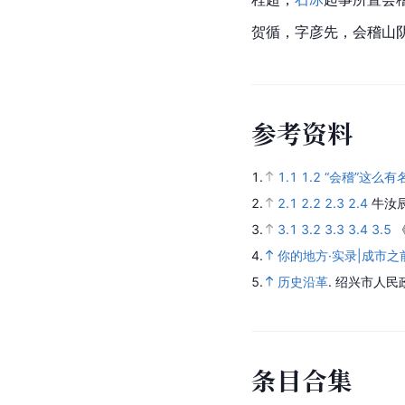
贺循，字彦先，
会稽山
参
考
资
料
1.
1.1
1.2
“会稽”这么有
2.
2.1
2.2
2.3
2.4
牛汝
3.
3.1
3.2
3.3
3.4
3.5
4.
你的地方·实录|成市之
5.
历史沿革
.
绍兴市人民
条
目
合
集