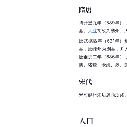
隋唐
隋开皇九年（589年
县。
大业
初改为越州。
唐武德四年（621年
县，废嵊州为剡县，并
唐垂拱二年（686年
阴、诸暨、余姚、剡、萧
宋代
宋时越州先后属两浙路
人口