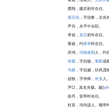
窦翔，建武初年在任。
第五伦
，字伯鲁，京兆
尹兴，永平中去职。
李就，
东汉
初年在任。
黄兢，约
章帝
时在任。
庆鸿，
河南洛阳
人，约
张霸
，字伯饶，
蜀郡
成
马棱
，字伯威，扶风茂
赵牧
，字仲师，
长安
人
尹□，其名失载。
颍
[
yǐ
徐丹，
安帝
时在任。
杜宣
，
河内
汲人。顺帝