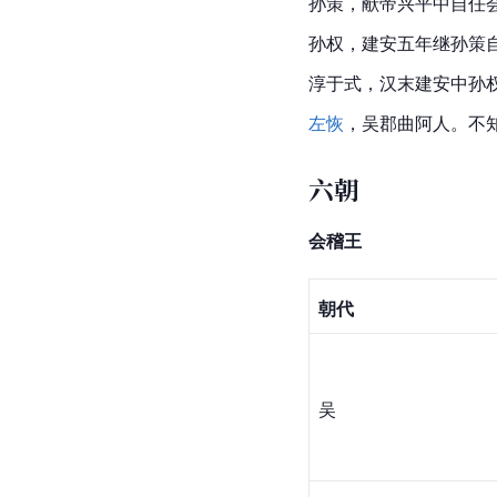
孙策，献帝
兴平
中自任
孙权
，建安五年继孙策
淳于式
，汉末建安中孙
左恢
，吴郡曲
阿人
。不
六朝
会稽王
朝代
吴