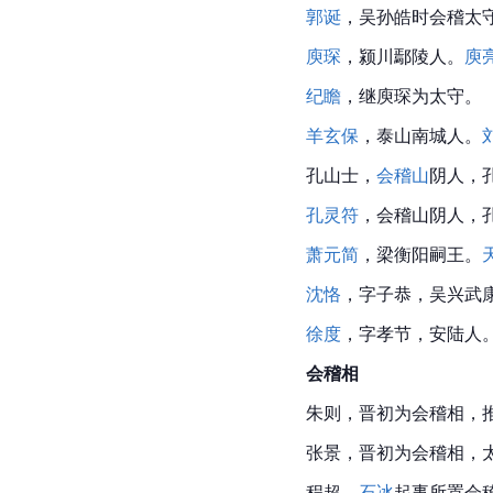
郭诞
，吴孙皓时会稽太守
庾琛
，颍川鄢陵人。
庾
纪瞻
，继庾琛为太守。
羊玄保
，泰山南城人。
孔山士，
会稽山
阴人，
孔灵符
，
会稽山
阴人，
萧元简
，梁衡阳嗣王。
沈恪
，字子恭，吴兴武
徐度
，字孝节，
安陆
人
会稽
相
朱则，晋初为会稽相，
张景，晋初为会稽相，太
程超，
石冰
起事所置会