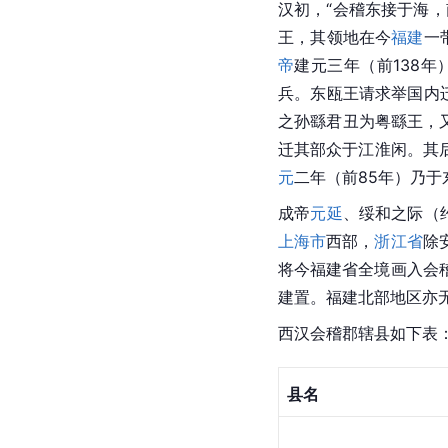
汉初，“会稽东接于海，
王，其领地在今
福建
一
帝
建元三年（前138年
兵。东瓯王请求举国内
之孙繇君丑为粤繇王，
迁其部众于江淮闲。其
元
二年（前85年）乃于
成帝
元延
、绥和之际（
上海市
西部，
浙江省
除
将今福建省全境画入会
建置。福建北部地区亦
西汉
会稽郡辖县如下表
县名