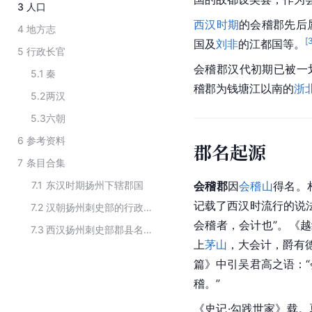
3
人口
西汉时期
的会稽郡先后
4
地方志
[
国及
刘非
的江都国等。
5
行政长官
会稽郡汉代初期已被一
5.1
秦
稽郡为钱塘江以南的
浙
5.2
两汉
5.3
六朝
6
参考资料
郡名起源
7
条目合集
7.1
东汉时期扬州下辖郡国
会稽郡
因
会稽山
得名。
记载了西汉时流行的说
7.2
汉朝扬州刺史部的行政区划
会稽者，会计也”。《越
7.3
西汉扬州刺史部郡县名单
上
茅山
，大会计，爵有
篇》中引吴君高之语：
稽。”
《史记·勾践世家》载。