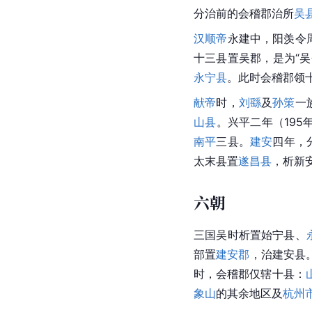
分治前的会稽郡治所
吴
汉顺帝
永建中，阳羡令
十三县置吴郡，是为“吴
永宁县
。此时会稽郡领
献帝
时，
刘繇
及
孙策
一
山县
。兴平二年（195
南平
三县。
建安
四年，
太末县置
遂昌县
，析新
六朝
三国
吴时
析置始
宁县
、
部置
建安郡
，治建安县
时，会稽郡仅辖十县：
象山
的其余地区及
杭州