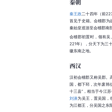
秦朝
秦王政
二十四年（前22
首见于史籍。会稽郡为
秦始皇巡游至会稽郡南
会稽郡初置时，领有吴
221年），分天下为
徽东南之地。
西汉
汉初会稽郡又称
吴郡
。
国
，都下
邳
，次年废韩
十三县”，相当于今
江苏
刘濞
为吴王，置
吴国
，
为
江都王
，分吴国之东