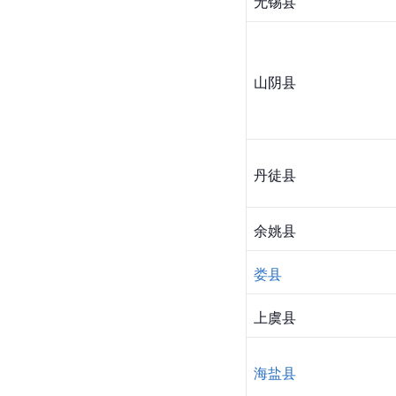
无锡县
山阴
县
丹徒县
余姚县
娄县
上虞县
海盐县