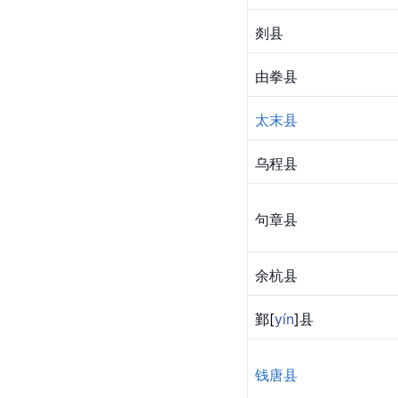
剡县
由拳县
太末县
乌程县
句章县
余杭县
鄞
[
yín
]
县
钱唐县