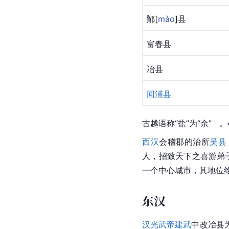
鄮
[
mào
]
县
富春县
冶县
回浦县
古
越语
称“盐”为“余”  
西汉
会稽郡的治所
吴县
人，招致天下之喜游弟
一个中心城市，其地位
东汉
汉光武帝
建武
中改冶县