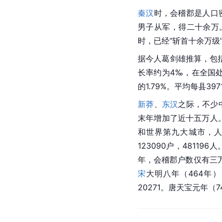
秦汉
时，会稽郡是人口
男子从军，得二十余万
时，已经“斩首十余万
据今人葛剑雄推算，包括
长率约为4‰，在全国处
的1.79%。平均每县3
新莽
、
东汉
之际，不少中
末年增加了近十五万人
和世界第九大城市，
123090户，4811
年，会稽郡户数仅有三
宋
大明八年（464年）
20271。唐天宝元年（7