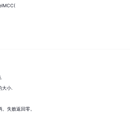
eIMCC(
.
新的大小.
柄。失败返回零。