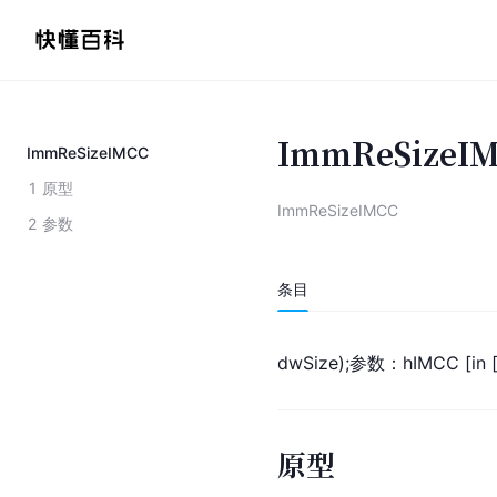
ImmReSizeI
ImmReSizeIMCC
1
原型
ImmReSizeIMCC
2
参数
条目
dw
Size);参数：
hIM
CC [in [
原型