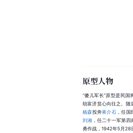
原型人物
“傻儿军长”原型是民国
劫富济贫心向往之。随后
杨森
投奔
蒋介石
，任国
刘湘
，任二十一军第四
勇作战，1942年5月2