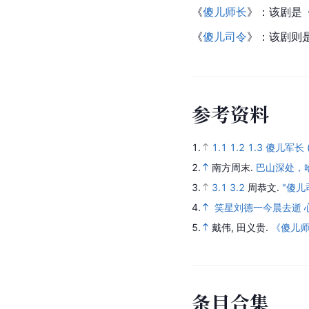
《
傻儿师长
》：该剧是
《
傻儿司令
》：该剧则
参
考
资
料
1.
1.1
1.2
1.3
傻儿军长 
2.
南方周末.
巴山深处，
3.
3.1
3.2
周恭文.
"傻儿
4.
笑星刘德一今晨去逝 心
5.
戴伟, 田义贵.
《傻儿
条
目
合
集