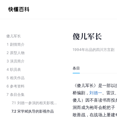
傻儿军长
傻儿军长
1
剧情简介
1994年出品的四川方言剧
2
原型人物
3
演员简介
条目
4
职员表
5
相关作品
《傻儿军长》是一部以
6
参考资料
桥编剧，
刘德一
、
雷汉
7
条目合集
傻儿）因不喜读书而投
7.1
刘德一参演的相关影视作品
洞而成为袍哥会舵把子
7.2
宋学斌执导的影视作品
敢善战，在战场上屡建