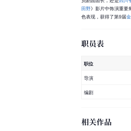
员剧团团长，还是
四川
田野
》影片中饰演重要
色表现，获得了第9届
金
职员表
职位
导演
编剧
相关作品