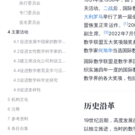
执行委员会
关活动。
二战
后，国际
专门委员会
大利罗马
举行了第一届全
提名委员会
[
1
]
盟恢复正常运作。
2
4
主要活动
[
3
]
副主席。
2022年
4.1
促进发展中国家的数学研究活动
数学联盟五大奖项颁奖
数学家
何旭华
当选国际
4.2
促进女性数学科学家的职业发展
4.3
建立商业化公司和设立研究基金会促进数学科学活动
国际数学联盟是数学界
织实施四年一度的国际
4.4
促进数学教育及学习活动
数学界的各大奖项，包
4.5
促进数学科学史研究
4.6
促进多样性
5
机构文化
历史沿革
6
注释
7
参考资料
19世纪后期，高度发
8
条目合集
以独立推进，当时的数