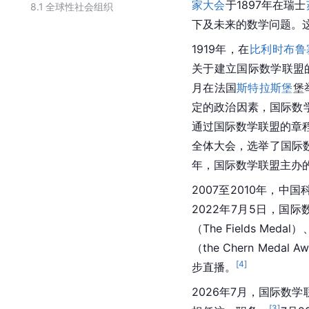
家大会
于1897年在瑞士
8.1
全球性社会组织
下及未来的数学问题。
1919年，在
比利时布鲁
关于建立国际数学联盟的
月在法国
斯特拉斯堡
堡
定的政治因素，国际数学
通过国际数学联盟的章程
全体大会，选举了国际数
年，国际数学联盟主办的
2007至2010年，中
2022年7月5日，国
（The Fields Meda
（the Chern Medal 
[
4
]
步直播。
2026年7月，国际数
[
3
]