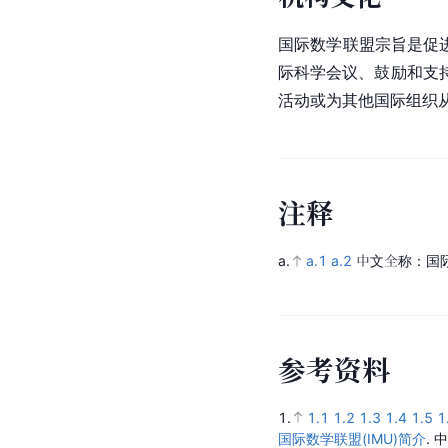
国际数学联盟宗旨是促
际科学会议、鼓励和支
活动或为其他国际组织
注
释
a.
a.1
a.2
中文全称：国
参
考
资
料
1.
1.1
1.2
1.3
1.4
1.5
1
国际数学联盟(IMU)简介
.
中