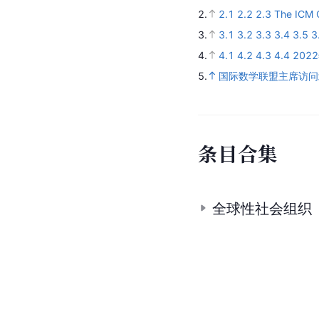
2.
2.1
2.2
2.3
The ICM C
3.
3.1
3.2
3.3
3.4
3.5
3
4.
4.1
4.2
4.3
4.4
20
5.
国际数学联盟主席访问
条
目
合
集
全球性社会组织