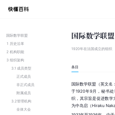
国际数学联盟
国际数学联盟
1
历史沿革
1920年在法国成立的组织
2
机构职能
3
组织架构
条目
3.1
成员类型
正式成员
国际数学联盟（英文名：Inte
非正式成员
于1920年9月，秘
附属成员
织，其宗旨是促进数学
3.2
管理机构
为中岛启（Hiraku Nak
全体大会
1931年至1936年