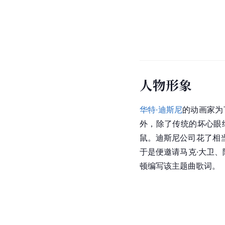
人物形象
华特·迪斯尼
的动画家为
外，除了传统的坏心眼
鼠。
迪斯尼公司
花了相
于是便邀请马克·大卫、阿尔·
顿编写该主题曲歌词。