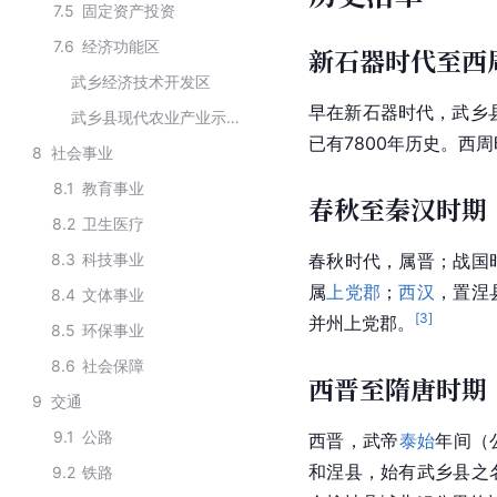
7.5
固定资产投资
7.6
经济功能区
新石器时代至西
武乡经济技术开发区
早在新石器时代，武乡县
武乡县现代农业产业示范区
已有7800年历史。西
8
社会事业
8.1
教育事业
春秋至秦汉时期
8.2
卫生医疗
8.3
科技事业
春秋
时代，属晋；战国
属
上党郡
；
西汉
，置涅
8.4
文体事业
[
3
]
并州
上党
郡。
8.5
环保事业
8.6
社会保障
西晋至隋唐时期
9
交通
9.1
公路
西晋，
武帝
泰始
年间（
和涅县，始有武乡县之
9.2
铁路