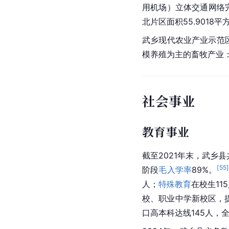
用机场
）立体交通网络完
北片区面积55.9018平
武乡现代农业产业示范
模养殖为主的畜牧产业
社会事业
教育事业
截至2021年末，武乡县
[
55
]
阶段
毛入学率
89%。
人；
特殊教育
在校生11
校、职业中学新校区，提
口高本科达线145人，