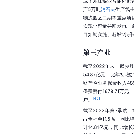
成了东庄煤业智能化掘
产5万吨
消石灰
生产线主
物流园区二期等重点项
实现全容量并网发电，
目如期实施。新增“小升规
第三产业
截至2022年末，武乡县
54.87亿元，比年初增加
财产险业务保费收入489
保费赔付1678.71万元。
[
45
]
户。
截至2023年第3季度
占全社会11.8％，同比
计14.81亿元，同比增长