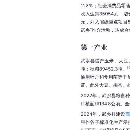
11.2％；社会消费品零
收入达到35054元，增
元，列入省级重点项目5
武乡”推介活动，达成合
第一产业
武乡县盛产玉米、大豆
[
吨；秋粮89452.3吨。
油用牡丹和食用菌等干
证。此外大豆、梅杏、
2022年，武乡县粮食种
种植面积134.8公顷。全
2024年，武乡县建设
高
旱作谷子标准化生产示