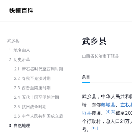
武乡县
武乡县
1
地名由来
山西省长治市下辖县
2
历史沿革
2.1
新石器时代至西周时期
条目
2.2
春秋至秦汉时期
2.3
西晋至隋唐时期
武乡县，中华人民共和
2.4
五代十国至明朝时期
端，东邻
黎城县
、
左权
2.5
抗日战争时期
[
4
]
[
3
]
垣县
接壤。
截至20
2.6
中华人民共和国成立后
个行政村，总人口21万
3
自然地理
[
13
]
号。