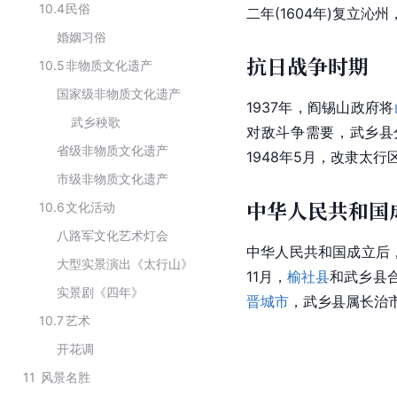
10.4
民俗
二年(1604年)复立沁
婚姻习俗
抗日战争时期
10.5
非物质文化遗产
国家级非物质文化遗产
1937年，阎锡山政府将
武乡秧歌
对敌斗争需要，武乡县
省级非物质文化遗产
1948年5月，改隶太
市级非物质文化遗产
中华人民共和国
10.6
文化活动
八路军文化艺术灯会
中华人民共和国成立后，
大型实景演出《太行山》
11月，
榆社县
和武乡县合
实景剧《四年》
晋城市
，武乡县属长治
10.7
艺术
开花调
11
风景名胜