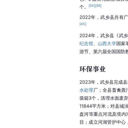
[
55
]
[
56
]
个。
2022年，武乡县共有
[
45
]
2024年，武乡县《武
纪念馆
、
山西大学
国家
游节、第六届全国国防
环保事业
2023年，武乡县完成
水处理
厂；全县畜禽粪
圾箱3个，清理水面废弃
11844平方米；对县城
盘河等重点河流及境内河
目；成立河湖管护中心