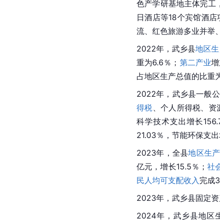
色产学研基地主体完工
日酒店等18个宾馆酒
流、红色旅游多业并举
2022年，武乡县
地区生
重为6.6％；
第二产业
增
占地区生产总值的比重为3
2022年，武乡县一般公共
得税
、
个人所得税
、资
科学技术支出增长156.
21.03％，节能环保支出
2023年，全县
地区生
亿元，增长15.5％；
社
民人均可支配收入
完成3
2023年，武乡县固定
2024年，武乡县地区