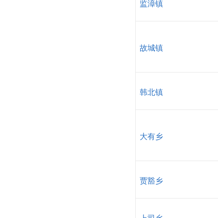
监漳镇
故城镇
韩北镇
大有乡
贾豁乡
上司乡