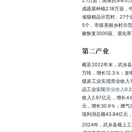
2.1万亩，浇灌抗旱6
成蔬菜种植2.18万亩
省级精品示范村、27个
5个、市级美丽乡村示
被恢复3500亩、退化草
第二产业
截至2022年末，武乡
万吨，增长12.3％；发
煤炭工业实现营业收入10
品工业实现
营业收入
0.
收入2.97亿元，增长
元，增长30.9％；燃气
现利润总额43.84亿元
2024年，武乡县规上