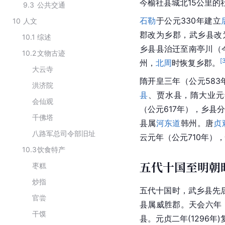
今榆社县城北15公里的
9.3
公共交通
石勒
于公元330年建立
10
人文
郡改为乡郡，武乡县改
10.1
综述
乡县县治迁至南亭川（
10.2
文物古迹
[
州，
北周
时恢复乡郡。
大云寺
隋开皇三年（公元58
洪济院
县
、贾水县，隋大业元
会仙观
（公元617年），乡县
千佛塔
县属
河东道
韩州。唐
贞
八路军总司令部旧址
云元年（公元710年）
10.3
饮食特产
五代十国至明朝
枣糕
炒指
五代十国时，武乡县先
官尝
县属威胜郡。天会六年
干馍
县。元贞二年(1296