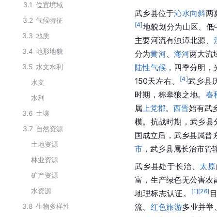
3.1
位置境域
武乡县位于
沁水
向斜
两
3.2
气候特征
[
4
]
地貌划分为山区、低
3.3
地质
主要河流有浊漳北源、
3.4
地形地貌
分为
黄河
、
海河
两大流
3.5
水文水利
陆性气候
，四季分明，
[
4
]
150天左右。
武乡县
水文
时期，称皋狼之地。
春
水利
属
上党郡
。
西晋
始有武
3.6
土壤
模。抗战时期，武乡县
3.7
自然资源
国成立后，武乡县属晋东
土地资源
市
，武乡县属长治市管
林业资源
武乡县处于长治、
太原
矿产资源
富，生产绿色无公害农副
水资源
[
1
]
[
26
]
地理标志认证。
3.8
生物多样性
流、
红色旅游
多业并举