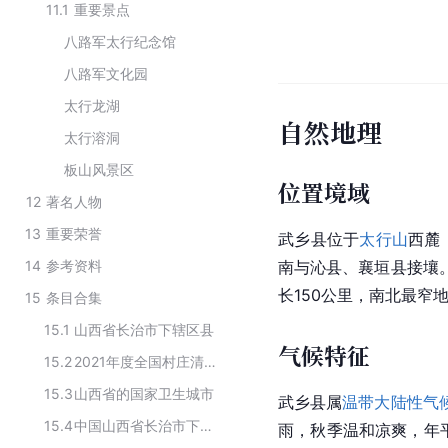
11.1
重要景点
八路军太行纪念馆
八路军文化园
太行龙湖
自然地理
太行溶洞
板山风景区
位置境域
12
著名人物
13
重要荣誉
武乡县位于
太行山
西麓
14
参考资料
南与沁县、襄垣县接壤
长150公里，南北最窄地
15
条目合集
15.1
山西省长治市下辖区县
气候特征
15.2
2021年度全国村庄清洁行动先进县
15.3
山西省的国家卫生城市
武乡县属
温带大陆性气
15.4
中国山西省长治市下辖行政区划
雨，秋季温和凉爽，年