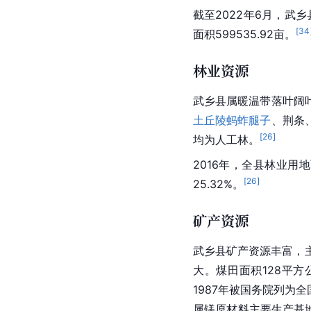
截至2022年6月，武乡
[
34
面积599535.92亩。
林业资源
武乡县属暖温带落叶阔
土
丘陵
蚂蚱腿子
、荆条
[
26
]
均为人工林。
2016年，全县林业用地面
[
26
]
25.32%。
矿产资源
武乡县矿产资源丰富，
大。煤田面积128平方
1987年被国务院列为
属镁原材料主要生产基