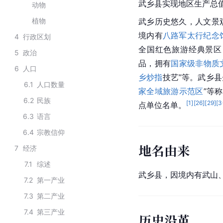
武乡县实现地区生产总值8
动物
植物
武乡历史悠久，人文景
境内有
八路军太行纪念
4
行政区划
全国红色旅游经典景区
5
政治
品，拥有
国家级非物质
6
人口
乡炒指
技艺”等。武乡县
6.1
人口数量
家全域旅游示范区
”等
6.2
民族
[
1
]
[
26
]
[
29
]
[
3
点单位名单。
6.3
语言
6.4
宗教信仰
地名由来
7
经济
7.1
综述
武乡县，因境内有武山
7.2
第一产业
7.3
第二产业
7.4
第三产业
历史沿革