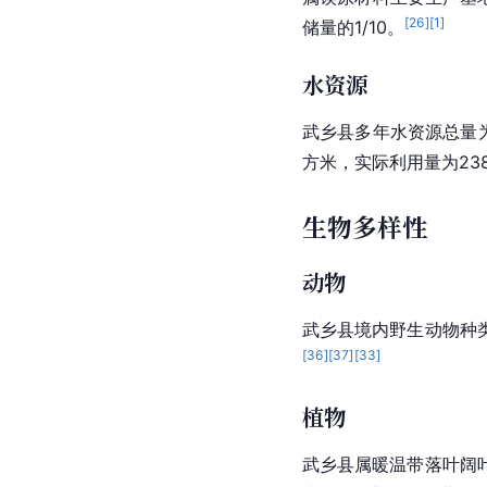
[
26
]
[
1
]
储量的1/10。
水资源
武乡县多年水资源总量为
方米，实际利用量为23
生物多样性
动物
武乡县境内野生动物种
[
36
]
[
37
]
[
33
]
植物
武乡县属暖温带落叶阔