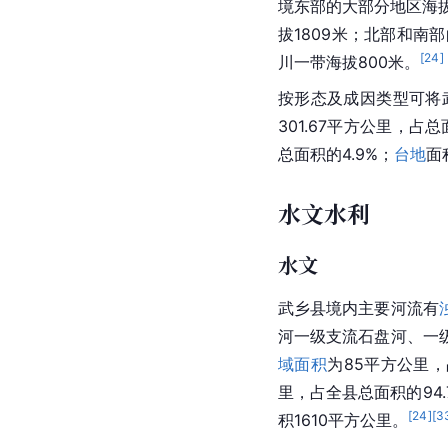
境东部的大部分地区海拔
拔1809米；北部和南部
[
24
]
川一带海拔800米。
按形态及成因类型可将武
301.67平方公里，占总
总面积的4.9%；
台地
面
水文水利
水文
武乡县境内主要河流有
河一级支流石盘河、一
域面积
为85平方公里
里，占全县总面积的94.
[
24
]
[
3
积1610平方公里。