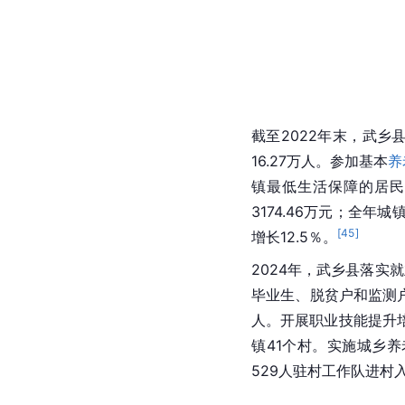
截至2022年末，武乡
16.27万人。参加基本
养
镇最低生活保障的居民
3174.46万元；全年
[
45
]
增长12.5％。
2024年，武乡县落实
毕业生、脱贫户和监测户
人。开展职业技能提升培
镇41个村。实施城乡养
529人驻村工作队进村