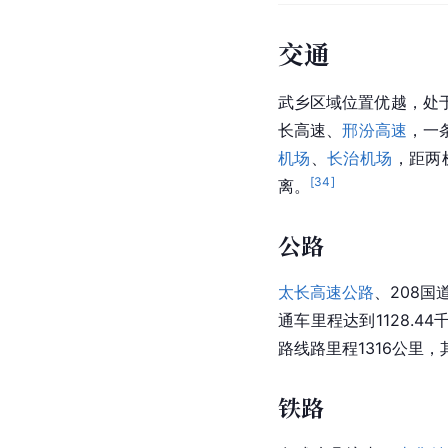
交通
武乡区域位置优越，处
长高速、
邢汾高速
，一
机场
、
长治机场
，距两
[
34
]
离。
公路
太长高速公路
、208
通车里程达到1128.44
路线路里程1316公里，
铁路