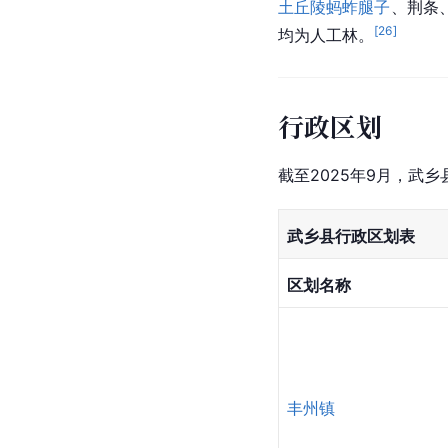
土
丘陵
蚂蚱腿子
、荆条
[
26
]
均为人工林。
行政区划
截至2025年9月，武乡
武乡县行政区划表
区划名称
丰州镇