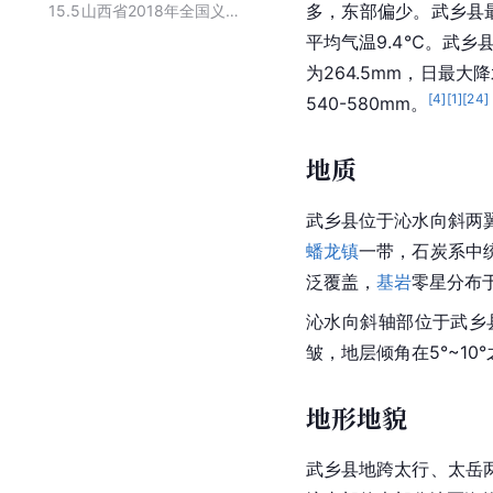
多，东部偏少。武乡县
15.5
山西省2018年全国义务教育发展基本均衡县（市、区）名单
平均气温9.4℃。武乡县
为264.5mm，日最大
[
4
]
[
1
]
[
24
]
540-580mm。
地质
武乡县位于
沁水
向斜
两
蟠龙镇
一带，石炭系
中
泛覆盖，
基岩
零星分布
沁水向斜轴部位于武乡
皱，地层倾角在5°~10
地形地貌
武乡县地跨太行、太岳