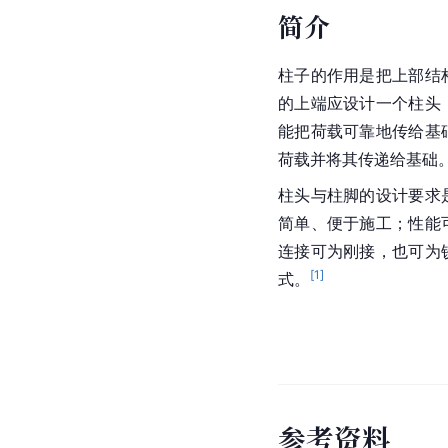
简介
柱子的作用是把上部结
的上端应设计一个柱头
能把荷载可靠地传给基
荷载并将其传递给基础
柱头与柱脚的设计要求
简单、便于施工；性能
连接可为刚接，也可为
[
1
]
式。
参
考
资
料