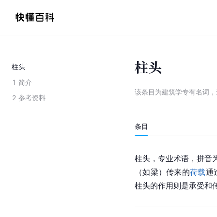
柱头
柱头
1
简介
该条目为
建筑学专有名词
，
2
参考资料
条目
柱头，专业术语，拼音为
（如梁）传来的
荷载
通
柱头的作用则是承受和