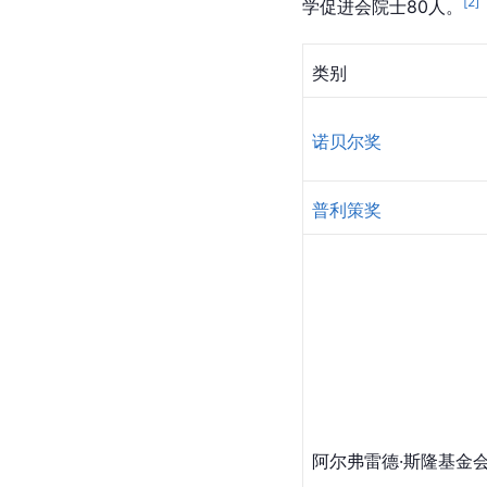
[
2
]
学促进会院士80人。
类别
诺贝尔奖
普利策奖
阿尔弗雷德·斯隆基金