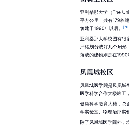
亚利桑那大学（The Uni
平方公里，共有179栋
[
70
筑建于1990年以后。
亚利桑那大学校园有很
严格划分成好几个
扇形
落成的建物则是在199
凤凰城校区
凤凰城医学院是凤凰城
医学
科学合作大楼峻工
健康
科学教育
大楼，总
学
实验室、物理治疗实
除了凤凰城医学院外，