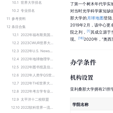
10.1
世界大学排名
了第一个树木年代学实验
10.2
专业排名
对当时光学科学家短缺
那大学的
月球地图
登陆
11
参考资料
2019年2月，该中心
12
条目合集
[
1
]
院之列，
其成立源于
12.1
2022年福布斯美国大学排行榜前200
[
18
]
现。
2020年，“奥
12.2
2023CWUR世界大学排名TOP100
12.3
2022年U.S. News全球最佳大学前100
12.4
2022年地球物理学QS世界大学排名
办学条件
12.5
2022年图书馆及信息管理QS世界大学排名
12.6
2022年人类学QS世界大学排名
机构设置
12.7
2022年THE世界大学学科排名物理科学前100
亚利桑那大学拥有21所
12.8
2022年考古学专业QS世界大学排名
12.9
太平洋十二校联盟
学院名称
12.10
2022软科世界一流学科排名-图书情报科学