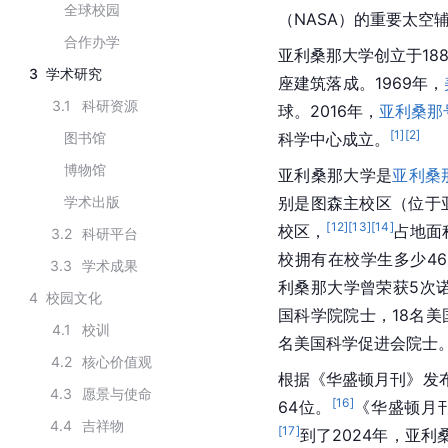
全球校园
（NASA）的重要太空
合作办学
亚利桑那大学创立于18
3
学术研究
座建筑落成。1969年，
3.1
科研资源
球。2016年，
亚利桑那
[
1
]
[
2
]
图书馆
科学中心成立。
博物馆
亚利桑那大学是
亚利桑
学术出版
别是图森主校区（位于
[
12
]
[
13
]
[
14
]
校区，
占地面积
3.2
科研平台
校拥有在校学生多少46
3.3
学术成果
利桑那大学曾荣获5次诺
4
校园文化
国科学院院士，18名美
4.1
校训
名美国科学促进会院士
4.2
核心价值观
根据《华盛顿月刊》发布
4.3
愿景与使命
[
16
]
64位。
《华盛顿月刊
4.4
吉祥物
[
17
]
到了2024年，亚