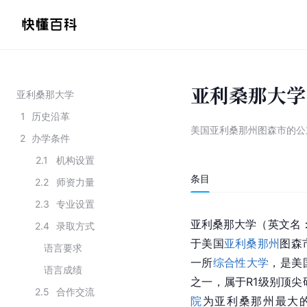
亚利桑那大学
亚利桑那大学
1
历史沿革
美国亚利桑那州图森市的公
2
办学条件
2.1
机构设置
条目
2.2
师资力量
2.3
专业设置
亚利桑那大学（英文名：Uni
2.4
录取方式
于美国
亚利桑那州
图森
语言要求
一所
综合性大学
，是美
语言成绩
之一，属于R1级别顶
2.5
合作交流
院
为亚利桑那州最大