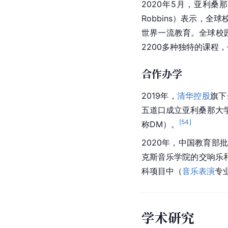
2020年5月，亚利桑
Robbins）表示，全
世界一流教育。全球校
2200多种独特的课程
合作办学
2019年，
清华控股
旗下
五道口成立亚利桑那大学
[
54
]
称DM）。
2020年，中国教育部
克斯音乐学院的
交响乐
科项目中（
音乐表演
专
学术研究