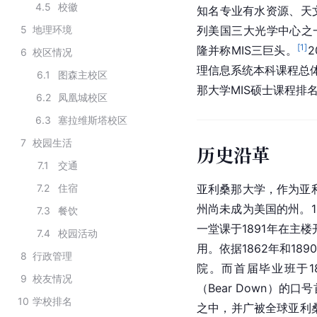
4.5
校徽
知名专业有水资源、天
5
地理环境
列美国三大光学中心之
[
1
]
隆并称MIS三巨头。
2
6
校区情况
理信息系统本科课程总
6.1
图森主校区
那大学MIS硕士课程排
6.2
凤凰城校区
6.3
塞拉维斯塔校区
7
校园生活
历史沿革
7.1
交通
7.2
住宿
亚利桑那大学，作为亚利
州尚未成为美国的州。1
7.3
餐饮
一堂课于1891年在主
7.4
校园活动
用。依据1862年和1
8
行政管理
院。而首届毕业班于1
9
校友情况
（Bear Down）
10
学校排名
之中，并广被全球亚利桑