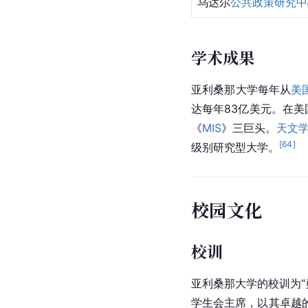
乌达尔
公共政策研究中
学术成果
亚利桑那大学每年从
美
达每年83亿美元。在美
《
MIS
》三巨头。
天文
[
64
]
级别研究型大学。
校园文化
校训
亚利桑那大学的校训为“勇
学生会主席，以其卓越