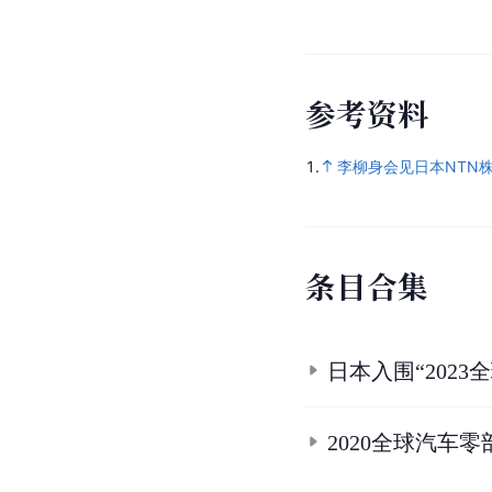
参
考
资
料
1.
李柳身会见日本NTN
条
目
合
集
日本入围“202
2020全球汽车