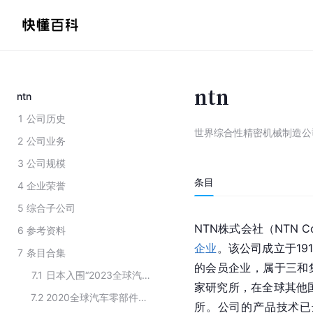
ntn
ntn
1
公司历史
世界综合性精密机械制造公
2
公司业务
3
公司规模
条目
4
企业荣誉
5
综合子公司
NTN株式会社（NTN C
6
参考资料
企业
。该公司成立于19
7
条目合集
的会员企业，属于三和集
7.1
日本入围“2023全球汽车零部件供应商百强榜”的企业名单
家研究所，在全球其他国
7.2
2020全球汽车零部件企业百强榜
所。公司的产品技术已