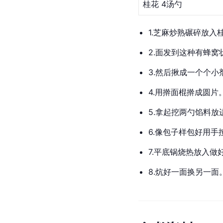
桂花 
4汤勺
1.芝麻炒熟碾碎放入
2.面发到这种有蜂窝
3.然后揪成一个个小
4.用擀面棍擀成圆片
5.拿起挖两勺馅料放
6.像包子样包好用手
7.平底锅烧热放入做
8.炕好一面换另一面