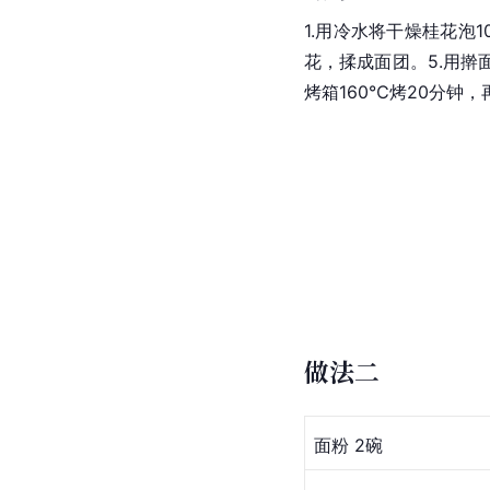
1.用冷水将干燥桂
花泡1
花，揉成面团。5.用擀
烤箱160℃烤20分钟，
做法二
面粉 
2碗