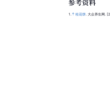
参
考
资
料
1.
桂花饼
.
大众养生网.
[