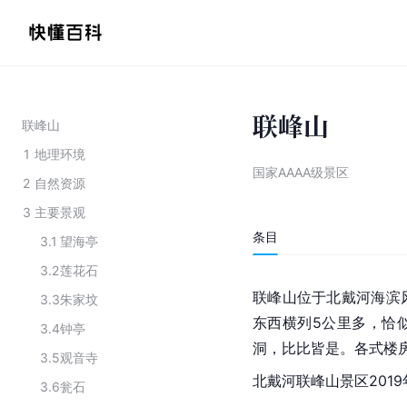
联峰山
联峰山
1
地理环境
国家AAAA级景区
2
自然资源
3
主要景观
条目
3.1
望海亭
3.2
莲花石
联峰山位于北戴河海滨
3.3
朱家坟
东西横列5公里多，恰
3.4
钟亭
洞，比比皆是。各式楼
3.5
观音寺
北戴河
联峰山景区201
3.6
瓮石