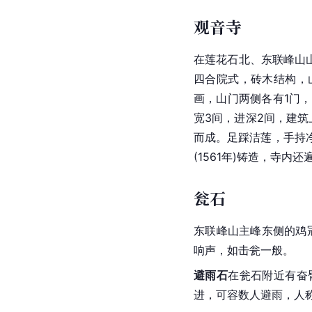
观音寺
在莲花石北、东联峰山
四合院式，砖木结构，
画，山门两侧各有1门
宽3间，进深2间，建
而成。足踩洁莲，手持
(1561年)铸造，寺
瓮石
东联峰山主峰东侧的鸡
响声，如击瓮一般。
避雨石
在瓮石附近有奋
进，可容数人避雨，人称