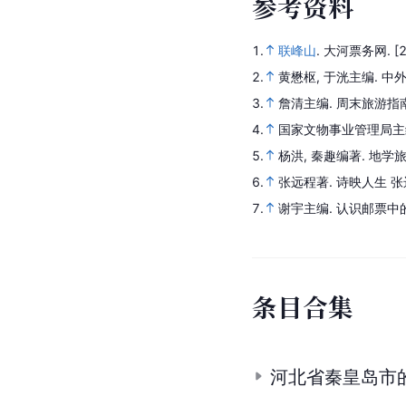
参
考
资
料
1.
联峰山
.
大河票务网.
[
2.
黄懋枢, 于洸主编.
中
3.
詹清主编.
周末旅游指
4.
国家文物事业管理局主
5.
杨洪, 秦趣编著.
地学
6.
张远程著.
诗映人生 
7.
谢宇主编.
认识邮票中的
条
目
合
集
河北省秦皇岛市