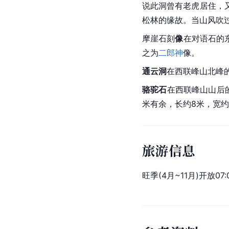
说此洞曾有老虎居住，
松林的缘故。当山风吹
摩崖石刻
像
在对语石的
之为
二郎神
像。
通云洞
在西联峰山北峰
骆驼石
在西联峰山山后
米有余，长约8米，宽约
旅游信息
旺季(4月~11月)开放07: