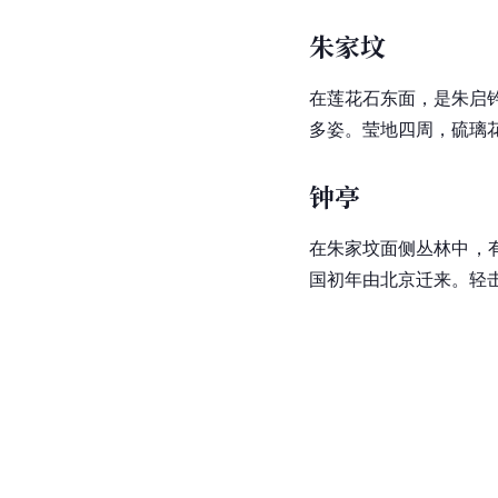
朱家坟
在莲花石东面，是朱启
多姿。莹地四周，硫璃
钟亭
在朱家坟面侧丛林中，
国初年由
北京
迁来。轻