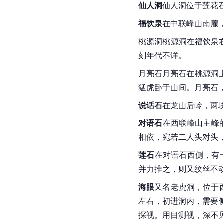
仙人洞
仙人洞位于莲花石
福饮泉
在中联峰山南麓
桃源洞桃源洞在福饮泉右
刻年代不详。
月亮石月亮石在桃源洞
猛虎卧于山间。月亮石
说话石
在龙山后岭，两
对语石
在西联峰山主峰
相依，宛若二人头对头，
莲石
在对语石西侧，有
并力推之，则又纹丝不
海眼
又名老虎洞，位于
左右，初进洞内，需要
探视。用目测视，深不