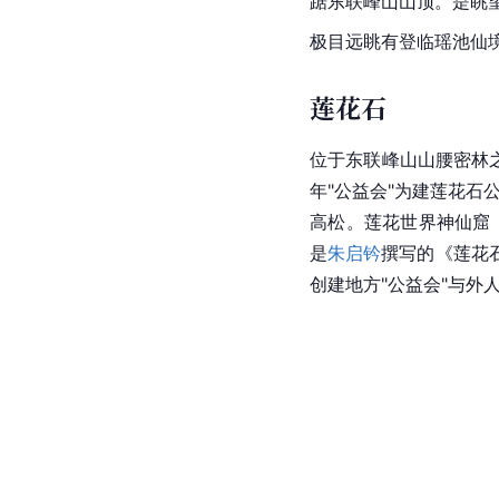
踞东联峰山山顶。是眺
极目远眺有登临瑶池仙
莲花石
位于东联峰山山腰密林
年"公益会"为建莲花石
高松。莲花世界神仙窟
是
朱启钤
撰写的《莲花
创建地方"公益会"与外