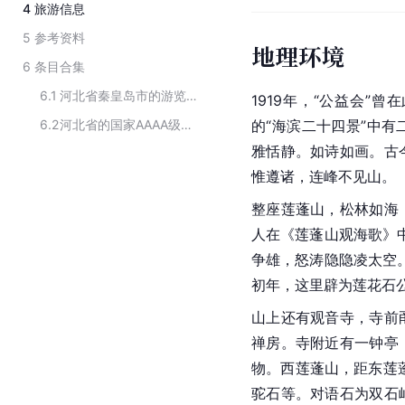
4
旅游信息
5
参考资料
地理环境
6
条目合集
6.1
河北省秦皇岛市的游览景点
1919年，“公益会”
6.2
河北省的国家AAAA级景区
的“海滨二十四景”中
雅恬静。如诗如画。古
惟遵诸，连峰不见山。
整座莲蓬山，松林如海
人在《莲蓬山观海歌》
争雄，怒涛隐隐凌太空
初年，这里辟为莲花石
山上还有观音寺，寺前
禅房。寺附近有一钟亭
物。西莲蓬山，距东莲蓬
驼石等。对语石为双石