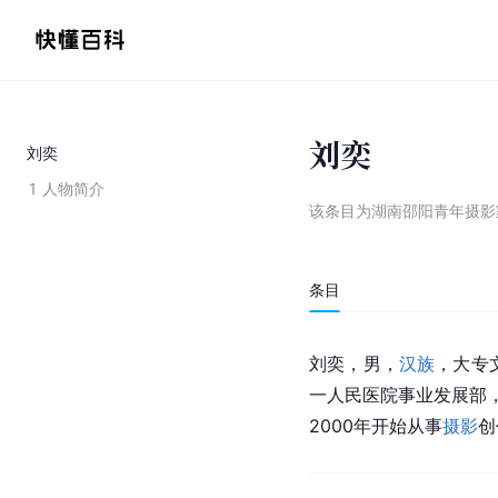
刘奕
刘奕
1
人物简介
该条目为
湖南邵阳青年摄影
条目
刘奕，男，
汉族
，大专
一人民医院事业发展部，
2000年开始从事
摄影
创