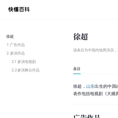
徐超
徐超
1
广告作品
该条目为
中国内地男演员
，
2
参演作品
2.1
参演电视剧
条目
2.2
参演舞台作品
徐超，
山东
出生的中国
表作包括电视剧《大捕
广告作品