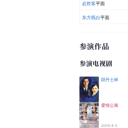
必胜客
平面
东方既白
平面
参演作品
参演电视剧
阴丹士林
爱情公寓
2009-8-5