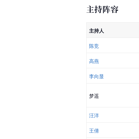
主持阵容
主持人
陈竞
高燕
李向显
梦遥
汪洋
王倩