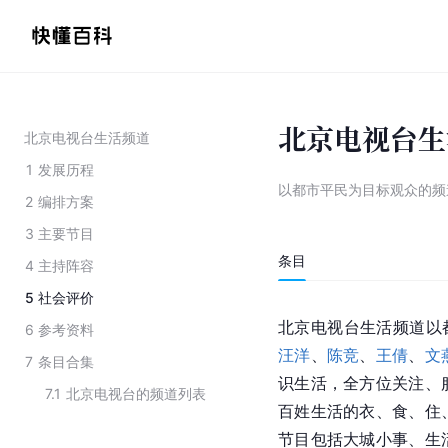
北京电视台生
北京电视台生活频道
1
发展历程
以都市平民为目标观众的频
2
编排方案
3
主要节目
条目
4
主持阵容
5
社会评价
北京电视台生活频道以都
6
参考资料
汪洋
、
陈竞
、
王倩
、
文
7
条目合集
识生活，全方位关注、
7.1
北京电视台的频道列表
百姓生活的衣、食、住
节目包括大城小事、生