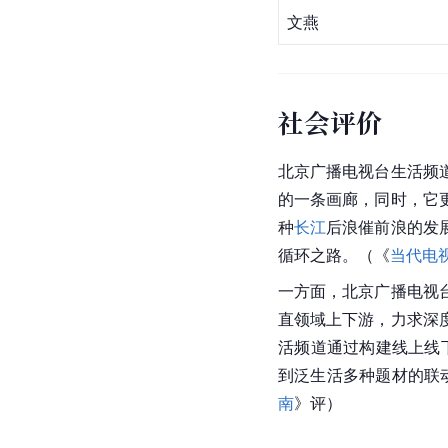
文燕
社会评价
北京
广播电视台
生活频
的一条画廊，同时，它
种
长江
后浪催前浪的发
循环之路。（《
当代电
一方面，
北京广播电视
直领域上下游，力求深
活频道通过构建线上线
到泛生活多种题材的联
南
》评）