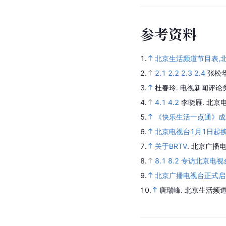
参
考
资
料
1.
北京生活频道节目表,北
2.
2.1
2.2
2.3
2.4
张松
3.
杜春玲.
电视新闻评论类
4.
4.1
4.2
李晓雁.
北京电
5.
《快乐生活一点通》成
6.
北京电视台1月1日起换
7.
关于BRTV
.
北京广播电
8.
8.1
8.2
专访北京电视
9.
北京广播电视台正式启
10.
唐瑞峰.
北京生活频道