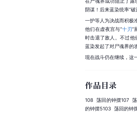
在尸魂界成功阻止了
露
阴谋！后来蓝染统率“
破
一护等人为决战而积极
他们在虚夜宫与“
十刃
时击退了敌人。不过他
蓝染发起了对尸魂界的
现在战斗仍在继续，这
作品目录
108  荡回的钟摆107 
的钟摆5103  荡回的钟摆