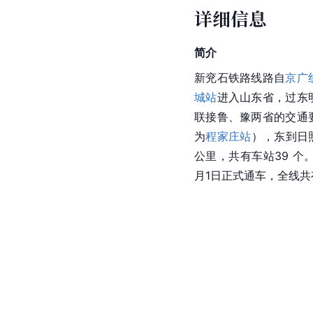
详细信息
简介
新兖石铁路线路自
京广
城站
进入山东省，过东
联接鲁、豫两省的交通
为
程家庄站
），东到日照
公里，共有车站39 个。
月1日正式通车，全线共