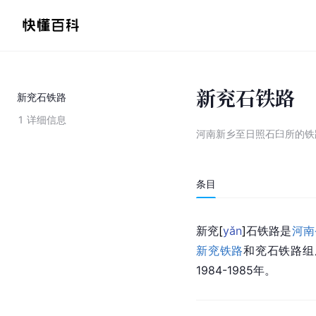
新兖石铁路
新兖石铁路
1
详细信息
河南新乡至日照石臼所的铁
条目
新
兖
[
yǎn
]
石铁路是
河南
新兖铁路
和兖石铁路组成
1984-1985年。