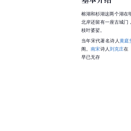
榕湖和杉湖这两个湖在
北岸还留有一座古城门
枝叶婆娑。
当年宋代著名诗人
黄庭
阁。
南宋
诗人
刘克庄
在
早已无存