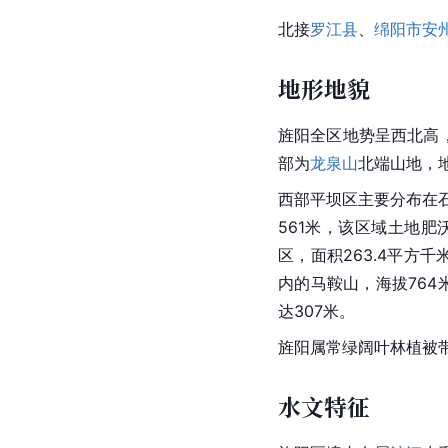
北接
罗江县
、
绵阳市
安
地形地貌
旌阳全区地势呈西北高
部为
龙泉山
北端山地，
西部平坝区主要分布在石
561米，该区域土地
区，面积263.4平方千
内的马鞍山，海拔764
达307米。
旌阳属常绿阔叶林植被带
水文特征