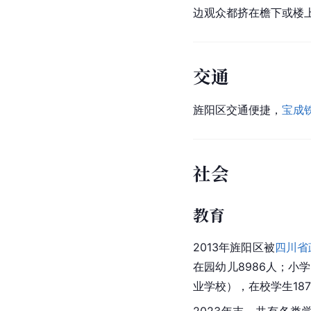
边观众都挤在檐下或楼
交通
旌阳区交通便捷，
宝成
社会
教育
2013年旌阳区被
四川省
在园幼儿8986人；小学
业学校），在校学生187