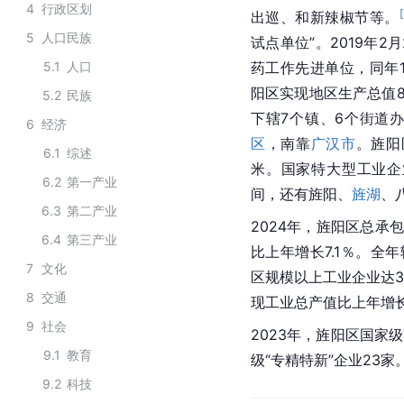
4
行政区划
[
出巡、和新辣椒节等。
5
人口民族
试点单位”。2019年
5.1
人口
药工作先进单位，同年1
阳区实现地区生产总值8
5.2
民族
下辖7个镇、6个街道
6
经济
区
，南靠
广汉市
。旌阳
6.1
综述
米。国家特大型工业企
6.2
第一产业
间，还有旌阳、
旌湖
、
6.3
第二产业
2024年，旌阳区总承
6.4
第三产业
比上年增长7.1％。全年
7
文化
区规模以上工业企业达3
8
交通
现工业总产值比上年增长1
9
社会
2023年，旌阳区国家
9.1
教育
级“专精特新”企业23家
9.2
科技