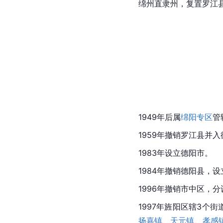
绵州直隶州，复置罗江
1949年后属
绵阳专区
管
1959年撤销罗江县并
1983年设立德阳市。
1984年撤销德阳县，
1996年撤销市中区，
1997年旌阳区辖3个街
扬嘉镇
、
天元镇
、
孝感