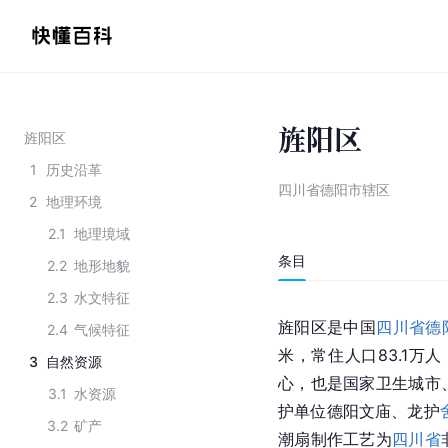
旌阳区
旌阳区
1
历史沿革
四川省德阳市辖区
2
地理环境
2.1
地理境域
条目
2.2
地形地貌
2.3
水文特征
旌阳区是中国
四川省德
2.4
气候特征
米，常住人口83.1万人
3
自然资源
心，也是国家卫生城市
3.1
水资源
护单位德阳文庙、龙护
3.2
矿产
潮扇制作工艺为
四川省