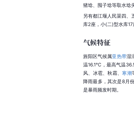
猪埝、囤子埝等取水埝头
另有都江堰人民渠四、五
库2座，小(二)型水库1
气候特征
旌阳区气候属
亚热带
湿
温16.1℃，最高气温36
风、冰雹、秋霜、
寒潮
降雨最多，其次是8月份
是暴雨频发时期。