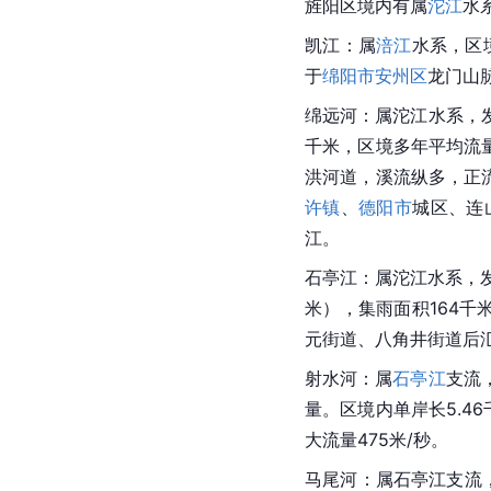
旌阳区境内有属
沱江
水
凯江：属
涪江
水系，区境
于
绵阳市
安州区
龙门山
绵远河：属沱江水系，
千米，区境多年平均流量
洪河道，溪流纵多，正流
许镇
、
德阳市
城区、连
江。
石亭江：属沱江水系，发源
米），集雨面积164千
元街道、八角井街道后
射水河：属
石亭江
支流
量。区境内单岸长5.4
大流量475米/秒。
马尾河：属石亭江支流，