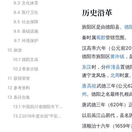
9.3
文化体育
历史沿革
9.4
医疗卫生
9.5
社会保障
旌阳区是由德阳县、
德
9.6
基础设施
秦时属
蜀郡
管辖范围。
9.7
环境保护
汉高帝六年（公元前2
10
旅游
德阳市旌阳区
黄许镇
，
10.1
德阳文庙
东汉
时，分
梓潼县
置德
10.2
孝泉古镇
遂宁龙凤场，
北周
时废
11
获得荣誉
唐高祖
武德三年(公元62
12
参考资料
州
。德阳之名最终扎根
13
条目合集
唐武德三年（620年）
13.1
中国四川省德阳市下辖行政区划
以后虽江山易代，县名
13.2
2019年度全国“平安农机”示范县名单
清顺治十六年（1659年