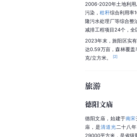
2006-2020年土地
污染，
秸秆
综合利用率1
隆污水处理厂等综合整
减排工程项目24个，全
2023年末，旌阳区实有
达0.59万亩，森林覆盖
[
2
]
克/立方米。 
旅游
德阳文庙
德阳文庙，始建于
南宋
庙，是
清道光
二十八年
29000平方米，是省