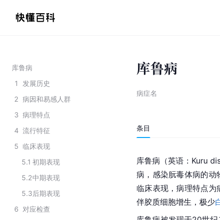
库鲁病
库鲁病
1
发展历史
病症名
2
病因和易感人群
3
病理特点
条目
4
流行特征
5
临床表现
库鲁病（英语：Kuru di
5.1
初期表现
病，感染朊毒体病的动
5.2
中期表现
临床表现，病理特点为
5.3
后期表现
伴胶质细胞增生，极少
6
对应检查
库鲁病被发现于20世