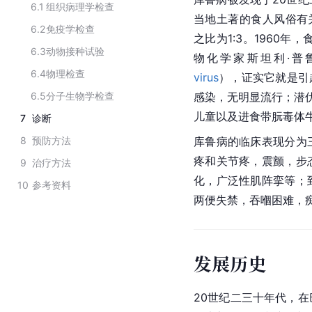
6.1
组织病理学检查
当地土著的食人风俗有
6.2
免疫学检查
之比为1:3。1960
6.3
动物接种试验
物化学家斯坦利·普鲁辛纳（
6.4
物理检查
virus
），证实它就是引
6.5
分子生物学检查
感染，无明显流行；潜伏期
儿童以及进食带朊毒体
7
诊断
8
预防方法
库鲁病的临床表现分为
疼和关节疼，震颤，步
9
治疗方法
化，广泛性肌阵挛等；
10
参考资料
两便失禁，吞嗰困难，
发展历史
20世纪二三十年代，在