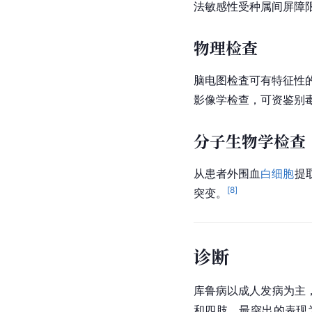
法敏感性受种属间屏障
物理检查
脑电图检査可有特征性
影像学检查，可资鉴别
分子生物学检查
从患者外围血
白细胞
提
[
8
]
突变。
诊断
库鲁病以成人发病为主
和四肢，最突出的表现