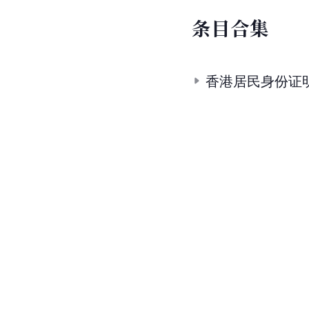
3.
3.1
3.2
3.3
到英国后
4.
“最强反制”抵制外部
5.
5.1
5.2
5.3
5.4
5.5
5
6.
港府宣布：BNO护照
7.
1月30日新闻早知道
8.
外交部：1月31日起
9.
1月31日起中方不再
10.
〔历史今日〕1984
条
目
合
集
香港居民身份证