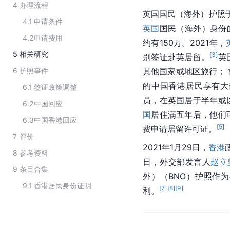
4
办理流程
英国国民（海外）护照于1
4.1
申请条件
英国
国民（海外）身份
4.2
申请费用
约有150万。2021年，
5
相关研究
[
3
]
别签证赴英居留。
英
6
护照事件
其他国家或地区旅行； 
的中国香港居民享有大
6.1
签证政策调整
员，在英国居于半年或
6.2
中国回应
国
居住满五年后，他们
6.3
中国香港回应
[
5
]
费申请居留许可证。
7
评价
2021年1月29日，
香港
8
参考资料
日，外交部发言人
赵立
9
条目合集
外）（BNO）护照作
9.1
香港居民身份证明
[
7
]
[
8
]
[
9
]
利。