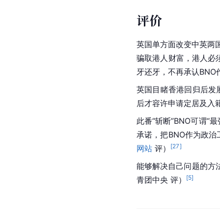
中国香港回应
2021年1月29日晚
合国家针对
英国政府
就
于
香港
出入境、不得在
持有其他有效旅行证件
评价
英国单方面改变中英两
骗取港人财富，港人必