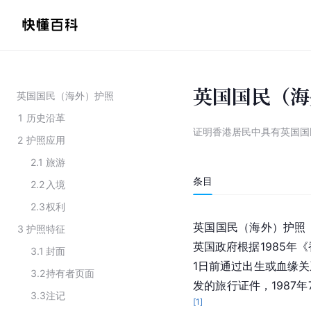
英国国民（海
英国国民（海外）护照
1
历史沿革
证明香港居民中具有英国国
2
护照应用
2.1
旅游
条目
2.2
入境
2.3
权利
英国
国民（海外）护照（Brit
3
护照特征
英国政府根据1985年《
3.1
封面
1日前通过出生或血缘
3.2
持有者页面
发的旅行证件，1987
3.3
注记
[
1
]