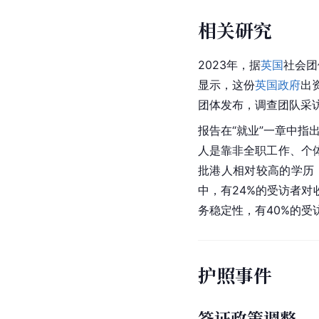
相关研究
2023年，据
英国
社会团
显示，这份
英国政府
出资
团体发布，调查团队采访
报告在“就业”一章中指
人是靠非全职工作、个
批港人相对较高的学历
中，有24%的受访者
务稳定性，有40%的受
护照事件
签证政策调整