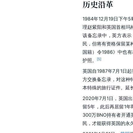
历史沿革
1984年12月19日下
理赵紫阳和英国首相玛
该备忘录中，英方表示，
民，但将有资格保留某
国籍）令1986》中也
[
5
]
护照。
英国
自1987年7月1
方交换备忘录，对这种
本特殊的旅行证件。延长
2020年7月1日，英国
留5年，此后再居留1年
300万BNO持有者开
民，才能获得英国的永