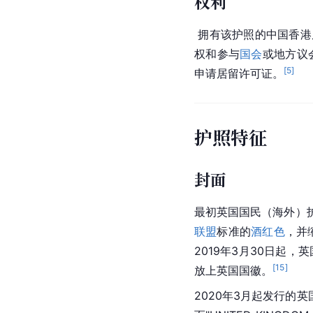
权利
 拥有该护照的中国香
权和参与
国会
或地方议
[
5
]
申请居留许可证。
护照特征
封面
最初英国国民（海外）
联盟
标准的
酒红色
，并
2019年3月30日起，
[
15
]
放上英国国徽。
2020年3月起发行的英