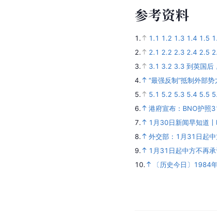
牙还牙，不再承认BN
英国目睹
香港回归
后发
后才容许申请定居及入
此番“斩断”BNO可谓
承诺，把BNO作为政治
[
27
]
网站
 评）
能够解决自己问题的方
[
5
]
青团中央 评）
参
考
资
料
1.
1.1
1.2
1.3
1.4
1.5
1
2.
2.1
2.2
2.3
2.4
2.5
2