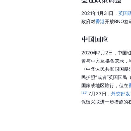
2021年1月31日，
英国
政府对
香港
开放BNO
中国回应
2020年7月2日，
曾与中方互换备忘录，
〈中华人民共和国国籍
民
护照”或者“英国国民
国家或地区旅行，但在
[
23
]
7月23日，
外交部发
保留采取进一步措施的