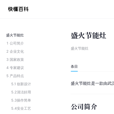
盛火节能灶
盛火节能灶
1
公司简介
盛火节能灶
2
企业文化
3
国家政策
条目
4
专家建议
5
产品特点
盛火节能灶是一款由武
5.1
创新设计
5.2
清洁好用
5.3
操作简单
公司简介
5.4
安全工艺