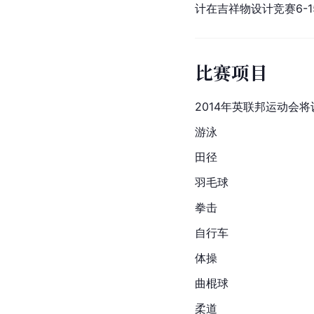
计在吉祥物设计竞赛6-
比赛项目
2014年英联邦运动会将
游泳
田径
羽毛球
拳击
自行车
体操
曲棍球
柔道