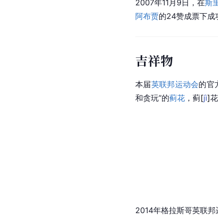
2007年11月9日，在
斯
阿布贾
的24赞成票下成
吉祥物
本届
英联邦运动会
的官
和贪玩”的
蓟花
，
蓟
[
jì
]
花
2014年格拉斯哥英联邦运