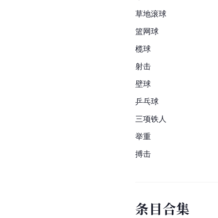
草地滚球
篮网球
榄球
射击
壁球
乒乓球
三项铁人
举重
搏击
条
目
合
集