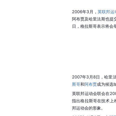
2006年3月，
英联邦运
阿布贾及哈里法斯也提
日，格拉斯哥表示将会举
2007年3月8日，
斯哥
和
阿布贾
成为候选
英联邦运动会联会在2
指出
格拉斯哥
在技术上
邦运动会的形象。