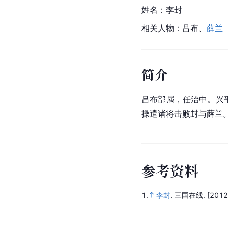
姓名：李封
相关人物：吕布、
薛兰
简介
吕布部属，任治中。兴平
操遣诸将击败封与
薛兰
参
考
资
料
1.
李封
.
三国在线.
[2012