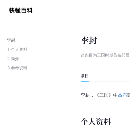
李封
李封
1
个人资料
该条目为
三国时期吕布部属
2
简介
3
参考资料
条目
李封，《三国》中
吕布
个人资料