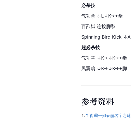
必杀技
气功
拳 ←L↓K→+拳
百烈脚 连按脚掣
Spinning Bird Kick 
超必杀技
气功掌 ↓K→↓K→+拳
凤翼扇 ↓K→↓K→+脚
参
考
资
料
1.
街霸一姐春丽名字之谜