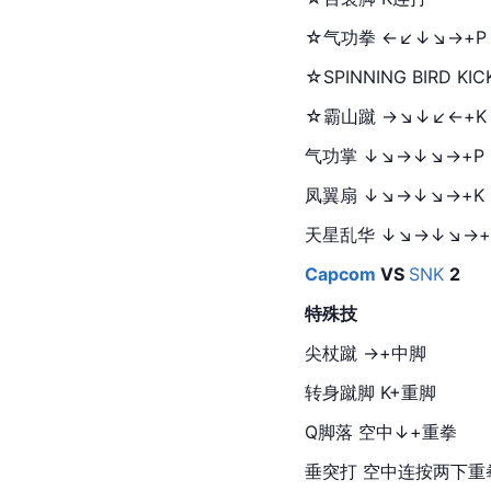
☆气功拳 ←↙↓↘→+P
☆
SPINNING
BIRD
 KI
☆霸山蹴 →↘↓↙←+K 　
气功掌 ↓↘→↓↘→+P
凤翼扇 ↓↘→↓↘→+K
天星乱华 ↓↘→↓↘→+
Capcom
VS 
SNK
2
特殊技
尖杖蹴 →+中脚
转身蹴脚 K+重脚
Q脚落 空中↓+重拳
垂突打 空中连按两下重