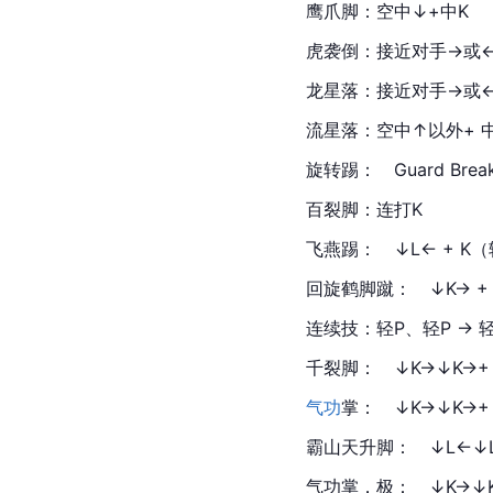
鹰爪
脚：空中↓+中K
虎袭倒：接近对手→或← 
龙星落：接近对手→或← 
流星落：空中↑以外+ 中P
旋转踢：　Guard Brea
百裂脚：连打K
飞燕踢：　↓L← + K（
回旋鹤脚蹴：　↓K→ +
连续技：轻P、轻P → 
千裂脚：　↓K→↓K→+ 
气功
掌：　↓K→↓K→+ 
霸山天升脚：　↓L←↓L←
气功掌．极：　↓K→↓K→