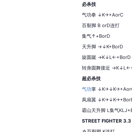
必杀技
气功拳 ↓K→+AorC
百裂脚 B orD连打
集气↑+BorD
天升脚 →↓K+BorD
旋圆蹴 →K↓L←+BorD
转身圆舞接近 →K↓L←+
超必杀技
气功
掌 ↓K→↓K→+Aor
凤扇翼 ↓K→↓K→+Bor
霸山天升脚 L集气KLJ+
STREET FIGHTER 3.3
☆百裂脚 K连打