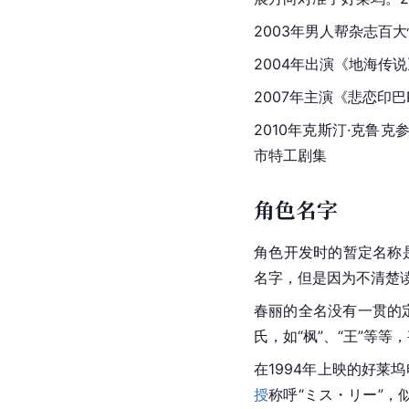
2003年男人帮杂志百
2004年出演《
地海传说
2007年主演《悲恋印巴P
2010年克斯汀·克鲁
市特工剧集
角色名字
角色开发时的暂定名称
名字，但是因为不清楚读
春丽的全名没有一贯的
氏，如“枫”、“王”等等
在1994年上映的好莱坞
授
称呼“ミス・リー”，