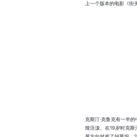
上一个版本的电影《街
克斯汀·克鲁克有一半的
辣活泼。在19岁时
克斯
展方向对准了好莱坞。20