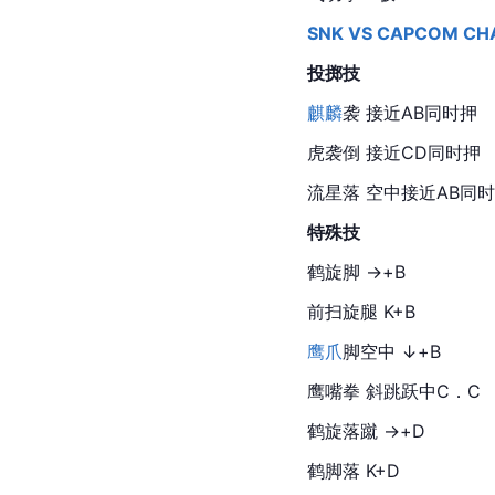
SNK VS CAPCOM
CH
投掷技
麒麟
袭 接近AB同时押
虎袭倒 接近CD同时押
流星落 空中接近AB同
特殊技
鹤旋脚 →+B
前扫旋腿 K+B
鹰爪
脚空中 ↓+B
鹰嘴拳 斜跳跃中C．C
鹤旋落蹴 →+D
鹤脚落 K+D