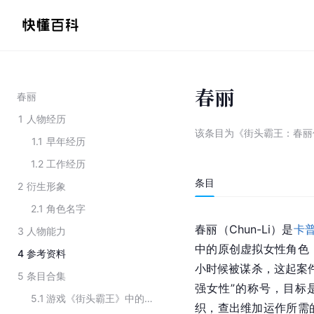
春丽
春丽
1
人物经历
该条目为
《街头霸王：春丽
1.1
早年经历
1.2
工作经历
条目
2
衍生形象
2.1
角色名字
春丽（Chun-Li）是
卡
3
人物能力
中的原创虚拟女性角色
4
参考资料
小时候被谋杀，这起案
5
条目合集
强女性”的称号，目标是
5.1
游戏《街头霸王》中的角色
织，查出维加运作所需