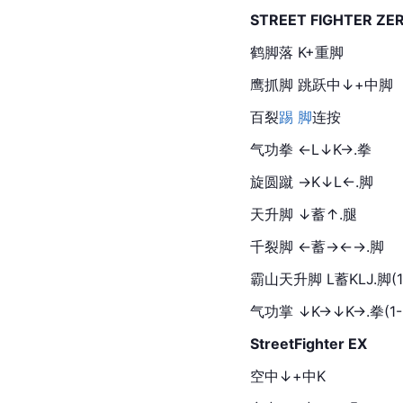
STREET FIGHTER ZE
鹤脚落 K+重脚
鹰抓脚 跳跃中↓+中脚
百裂
踢 脚
连按
气功拳 ←L↓K→.拳
旋圆蹴 →K↓L←.脚
天升脚 ↓蓄↑.腿
千裂脚 ←蓄→←→.脚
霸山天升脚 L蓄KLJ.脚(1
气功
掌 ↓K→↓K→.拳(1-
StreetFighter EX
空中↓+中K