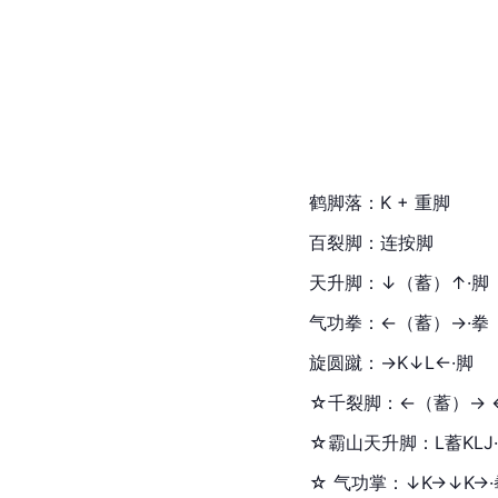
鹤脚落：K + 重脚
百裂脚：连按脚
天升脚：↓（蓄）↑·脚
气功
拳：←（蓄）→·拳
旋圆蹴：→K↓L←·脚
☆千裂脚：←（蓄）→ ← 
☆霸山天升脚：L蓄KLJ·脚
☆ 气功掌：↓K→↓K→·拳