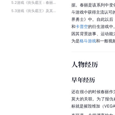
5.2
游戏《街头霸王：春丽传》中的人物
据。春丽是该系列中变
5.3
游戏《街头霸王》及其衍生作品中的人物
斗游戏
中获得主流认可的
界勇士》中。自此以后
和
卡普空
的衍生游戏中
因其背景故事、运动能
为是
格斗游戏
和一般
视
人物经历
早年经历
还在很小的时候春丽作
莫大的关联。为了报仇
标就是摧毁维加（VEGA