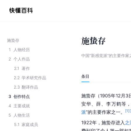
施蛰存
施蛰存
1
人物经历
中国“新感觉派”的主要作家
2
个人作品
2.1
著作
条目
2.2
学术研究作品
2.3
翻译作品
施蛰存（1905年12月
3
创作特点
安华、薛、李万鹤等，
4
主要成就
[
1
]
[
派
”的主要作家之一。
5
人物生活
1922年，施蛰存进入
之
5.1
家庭成员
费刊印了个人第一部短