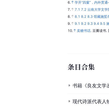
6.
学开“四窗”，内外贯
7.
7.1
7.2
云南大学文学院
8.
8.1
8.2
8.3
馆藏施蜇
9.
9.1
9.2
9.3
9.4
9.5
10.
卖糖书话
.
豆瓣读书.
条
目
合
集
书籍《良友文学
现代诗派代表人