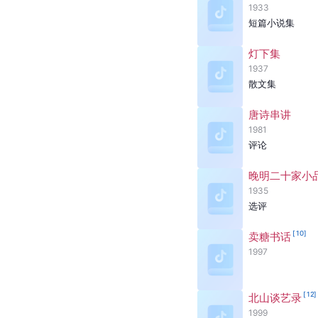
1933
短篇小说集
灯下集
1937
散文集
唐诗串讲
1981
评论
晚明二十家小品
1935
选评
[
10
]
卖糖书话
1997
[
12
]
北山谈艺录
1999