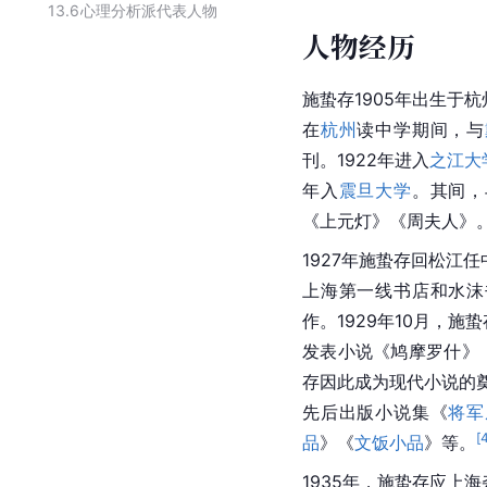
13.6
心理分析派代表人物
人物经历
施蛰存1905年出生于
在
杭州
读中学期间，与
刊。1922年进入
之江大
年入
震旦大学
。其间，
《上元灯》《周夫人》
1927年施蛰存回松江任
上海第一线书店和水沫
作。1929年10月，
发表小说《鸠摩罗什》
存因此成为现代小说的奠
先后出版小说集《
将军
[
品
》《
文饭小品
》等。
1935年，施蛰存应上