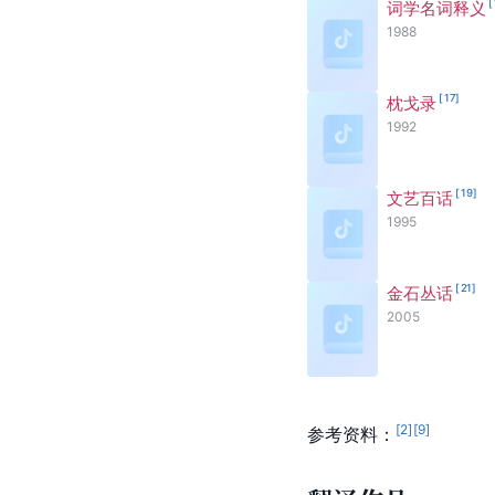
[
词学名词释义
1988
[
17
]
枕戈录
1992
[
19
]
文艺百话
1995
[
21
]
金石丛话
2005
[
2
]
[
9
]
参考资料：