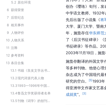
5.2
居住环境
创办《璎珞》旬刊，发
6
获得荣誉
中学语文教师。1932
7
后世纪念
先后出版了小说集《
将
8
相关事件
大学、厦门大学、暨南
9
人物评价
年，施蛰存任
华东师范
了《后汉书征碑录》《
10
人物关系
书征碑录》等作品。20
11
注释
2003年11月19日，
12
参考资料
施蛰存翻译的外国文学作
13
条目合集
等多种刊物。他使心理
13.1
书籍《良友文学丛书》的创作者
杂志成为了中国现代最
13.2
现代诗派代表人物
[
5
]
研究的空白。
1993
13.3
1993—1996年中国优秀文学翻译彩虹奖荣誉奖获奖名单
得亚洲华文作家文艺基金会
13.4
鲁迅文学奖获得者名单
[
3
]
成就奖
”。
13.5
刊物《词学》的创刊编委