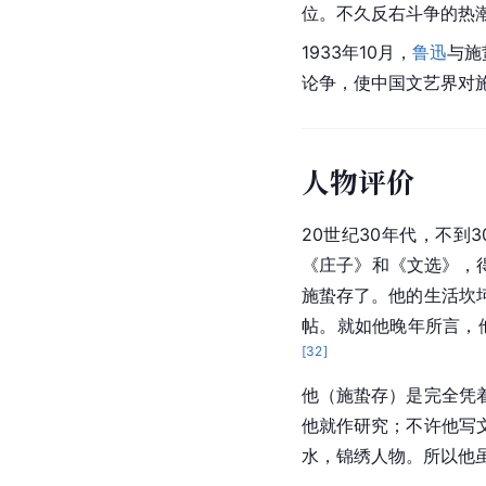
位。不久反右斗争的热
1933年10月，
鲁迅
与施
论争，使中国文艺界对施
人物评价
20世纪30年代，不
《
庄子
》和《文选》，
施蛰存了。他的生活坎
帖。就如他晚年所言，
[
32
]
他（施蛰存）是完全凭
他就作研究；不许他写
水，锦绣人物。所以他