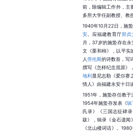
前，除编辑工作外，主
多所大学任副教授、教
1940年10月22日
安
。应福建教育厅
郑贞
月，37岁的施蛰存在永
文《栗和柿》，以平实
人
劳伦斯
的诗数首，写
撰写《怎样纪念屈原》
地利
显尼志勒《爱尔赛
情人》由福建永安十日
1951年，施蛰存任教于
1954年施蛰存发表《
轭
氏录》《三国志征碑录
跋》，辑录《金石遗闻》
《北山楼词话》。19