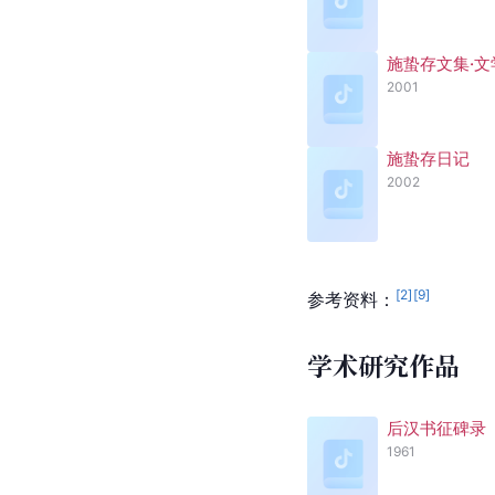
施蛰存文集·文
2001
施蛰存日记
2002
[
2
]
[
9
]
参考资料：
学术研究作品
后汉书征碑录
1961