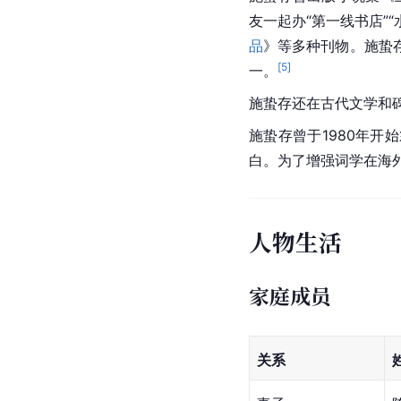
友一起办“第一线书店”
品
》等多种刊物。施蛰
[
5
]
一。
施蛰存还在古代文学和
施蛰存曾于1980年开
白。为了增强词学在海
人物生活
家庭成员
关系