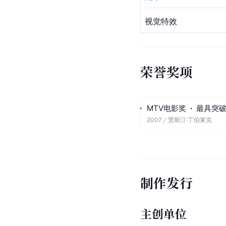
视觉特效
荣誉奖项
MTV电影奖
·
最具突
2007
／
贾斯汀·丁伯莱克
制作发行
主创单位