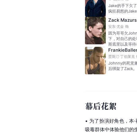
Jake的手下欠
疯狂易怒的Jak
Zack Mazurs
安东·尤金
饰
因为哥哥欠Joh
下，对自己的处
斯底里以及等待
FrankieBall
贾斯汀·丁伯莱克
Johnny的死党兼打
后绑架了Zack
幕后花絮
• 为了扮演好角色，本
吸毒群体中体验他们的