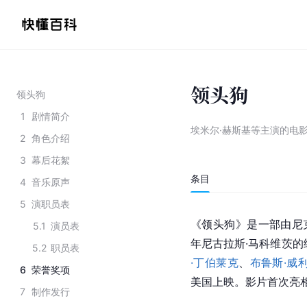
领头狗
领头狗
1
剧情简介
埃米尔·赫斯基等主演的电
2
角色介绍
3
幕后花絮
条目
4
音乐原声
5
演职员表
《领头狗》是一部由尼克
5.1
演员表
年尼古拉斯·马科维茨
5.2
职员表
·丁伯莱克
、
布鲁斯·威
6
荣誉奖项
美国上映。影片首次亮相是
7
制作发行