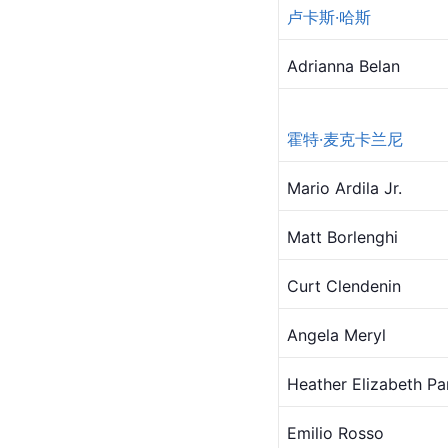
卢卡斯·哈斯
Adrianna Belan
霍特·麦克卡兰尼
Mario Ardila Jr.
Matt Borlenghi
Curt Clendenin
Angela Meryl
Heather Elizabeth Pa
Emilio Rosso