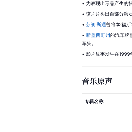
• 为表现出毒品产生的
• 该片片头出自部分演
• 
莎朗·斯通
曾将本·福
• 
新墨西哥州
的汽车牌
车头。
• 影片故事发生在19
音乐原声
专辑名称