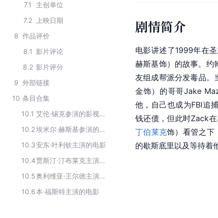
7.1
主创单位
7.2
上映日期
剧情简介
8
作品评价
电影讲述了1999年在
8.1
影片评论
赫斯基饰）的故事。约
8.2
影片评分
友组成帮派分发毒品。当19岁
9
外部链接
金饰）的哥哥Jake M
10
条目合集
他，自己也成为FBI追
10.1
艾伦·锡克参演的影视作品
钱还债，但此时Zack在John
10.2
埃米尔·赫斯基参演的电影作品
丁伯莱克
饰）看管之下
10.3
安东·叶利钦主演的电影
的歇斯底里以及等待着
10.4
贾斯汀·汀布莱克主演的电影
10.5
奥利维亚·王尔德主演的电影
10.6
本·福斯特主演的电影