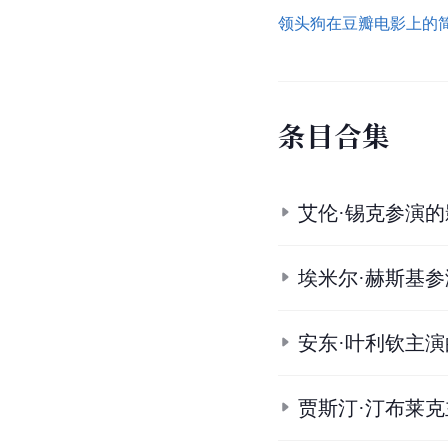
领头狗在豆瓣电影上的
条
目
合
集
艾伦·锡克参演
埃米尔·赫斯基
安东·叶利钦主
贾斯汀·汀布莱