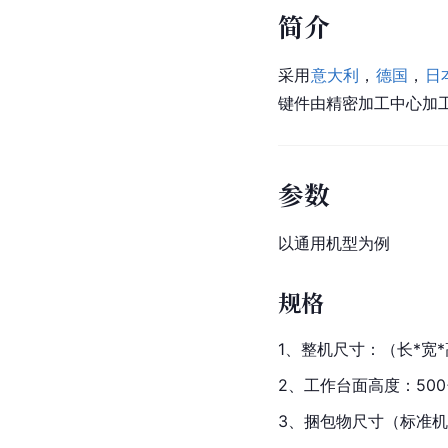
简介
采用
意大利
，
德国
，
日
键件由精密加工中心加
参数
以通用机型为例
规格
1、整机尺寸：（长*宽*高）
2、工作台面高度：500+
3、捆包物尺寸（标准机器