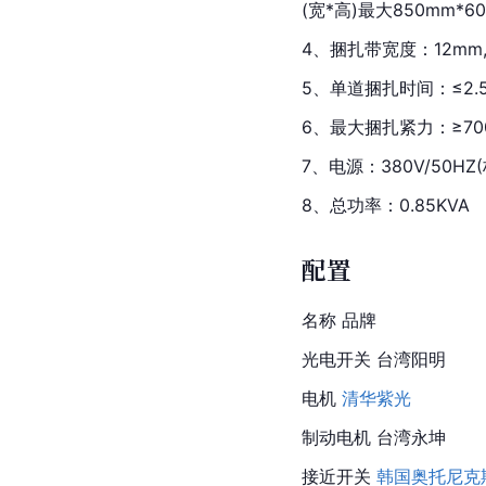
(宽*高)最大850mm
4、捆扎带宽度：12mm,1
5、单道捆扎时间：≤2.5
6、最大捆扎紧力：≥70
7、电源：380V/50HZ
8、总功率：0.85KVA
配置
名称 品牌
光电开关 台湾阳明
电机 
清华紫光
制动电机 台湾永坤
接近开关 
韩国
奥托尼克