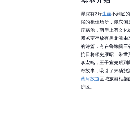
潭深有2斤
生丝
不到底的
浴的极佳场所，潭东侧
莲藕池，南岸上有文化
阅览室存放有黑龙潭由
的诗篇，有在鲁豫皖三
抗日将领史雁昭，朱世
李宏鸣，王子宜先后到
奇故事，吸引了来砀旅
黄河故道
区域旅游框架
护区。