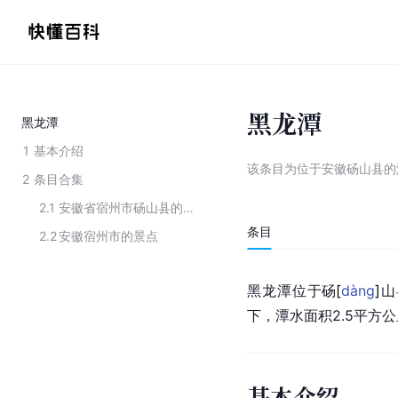
黑龙潭
黑龙潭
1
基本介绍
该条目为
位于安徽砀山县的
2
条目合集
2.1
安徽省宿州市砀山县的景点
条目
2.2
安徽宿州市的景点
黑龙潭位于
砀
[
dàng
]
山
下，潭水面积2.5平方
基本介绍