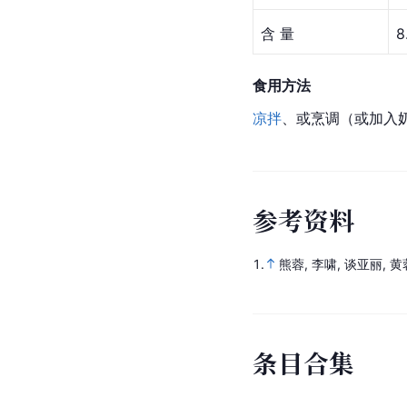
含 量
8
食用方法
凉拌
、或烹调（或加入
参
考
资
料
1.
熊蓉, 李啸, 谈亚丽, 黄
条
目
合
集