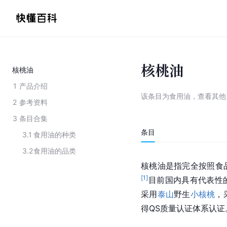
核桃油
核桃油
1
产品介绍
该条目为
食用油
，
查看
其
2
参考资料
3
条目合集
条目
3.1
食用油的种类
3.2
食用油的品类
核桃油是指完全按照食
[
1
]
目前国内具有代表性
采用
泰山
野生
小核桃
，
得QS质量认证体系认证