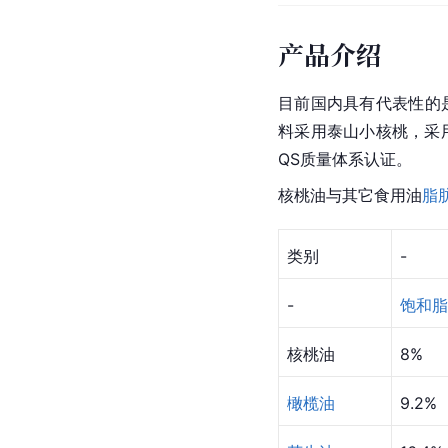
产品介绍
目前国内具有代表性的
料采用泰山小核桃，采
QS质量体系认证。
核桃油与其它食用油
脂
类别
-
-
饱和脂
核桃油
8%
橄榄油
9.2%