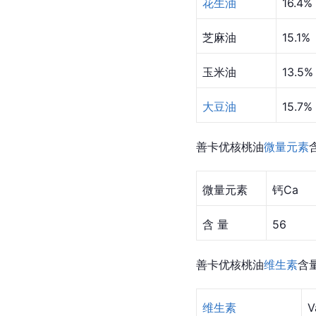
花生油
16.4%
芝麻油
15.1%
玉米油
13.5%
大豆油
15.7%
善卡优核桃油
微量元素
微量元素
钙Ca
含 量
56
善卡优核桃油
维生素
含量
维生素
V