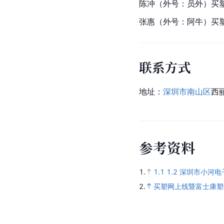
陈冲
（外号：员外）买
张惠（外号：阿牛）买塑
联系方式
地址：
深圳市
南山区
西
参
考
资
料
1.
1.1
1.2
深圳市小河电子
2.
买塑网上线暨富士康塑