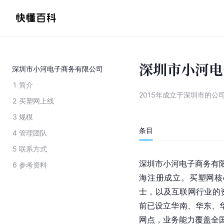
深圳市小河电
深圳市小河电子商务有限公司
1
简介
2015年成立于深圳市的公
2
买塑网上线
3
规模
条目
4
管理团队
5
联系方式
深
圳
市小河电子商务有限
6
参考资料
海注册成立。
买塑网
核
士，以及互联网行业的
前已设立华南、华东、华
网点，业务能力覆盖全