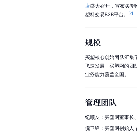
店
盛大召开，宣布买塑
[
2
]
塑料交易B2B平台。
规模
买塑核心创始团队汇集
飞速发展，买塑网的团队
业务能力覆盖全国。
管理团队
纪顺友：
买塑网
董事长
倪卫锋
：买塑网创始人 