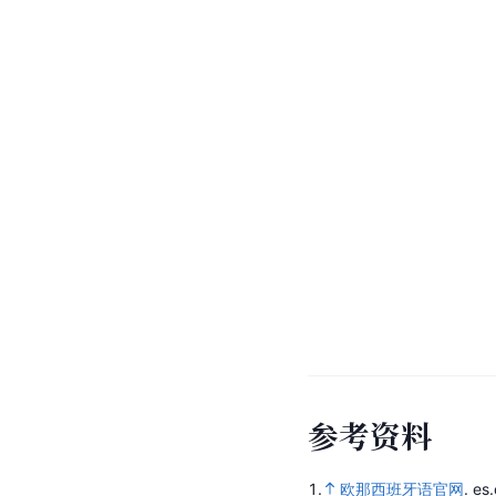
参
考
资
料
1.
欧那西班牙语官网
.
es.