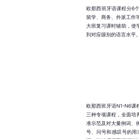
欧那
西班牙语
课程分6个
留学、商务、外派工作等
大班复习课时辅助，使
到对应级别的语言水平
欧那
西班牙语
N1-N6
三种专项课程，全面培
准示范及对大量例词、
号、问号和感叹号的用