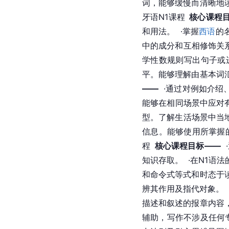
词，能够缓慢而清晰地
牙语
N1课程
  核心课程
和用法。  ·掌握
西语
的
中的成分和互相修饰关
学性数规则写出句子或
平。能够理解由基本词
——
  ·通过对例如
能够在相同场景中应对有
型。了解生活场景中当
信息。能够使用所掌握
程
  核心课程目标——
 
知识存取。  ·在N1
和命令式等式和时态于
辨其作用及指代对象。 
描述和叙述的报章内容
辅助，写作不涉及任何