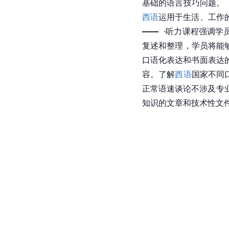
基础的语言技巧问题。
西语
运用于生活、工作
——
  ·听力课程强调
复述和整理，学员将能
口语化表达和书面表达
容。了解
西语
国家不同
正常语速谈论不涉及专
知识的文章和技术性文