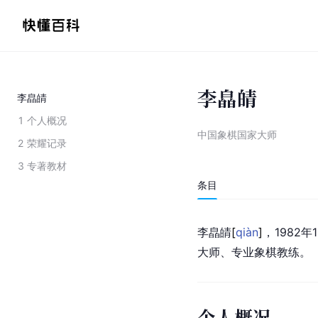
李皛皘
李皛皘
1
个人概况
中国象棋国家大师
2
荣耀记录
3
专著教材
条目
李皛
皘
[
qiàn
]
，1982
大师、专业象棋教练。
个人概况