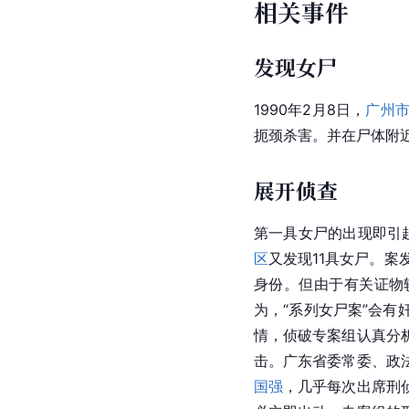
相关事件
发现女尸
1990年2月8日，
广州
扼颈杀害。并在尸体附近
展开侦查
第一具女尸的出现即引
区
又发现11具女尸。案
身份。但由于有关证物
为，“系列女尸案”会
情，侦破专案组认真分
击。广东省委常委、政
国强
，几乎每次出席刑