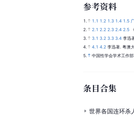
参
考
资
料
1.
1.1
1.2
1.3
1.4
1.5
2.
2.1
2.2
2.3
2.4
2.5
3.
3.1
3.2
3.3
3.4
李迅
4.
4.1
4.2
李迅著.
粤澳
5.
中国性学会学术工作部
条
目
合
集
世界各国连环杀