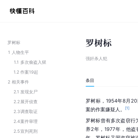
罗树标
罗树标
1
人物生平
强奸杀人犯
1.1
多次偷盗入狱
1.2
作案19起
条目
2
相关事件
2.1
发现女尸
罗树标，1954年8月2
2.2
展开侦查
[
1
]
案的作案嫌疑人。
2.3
调查取证
罗树标曾有多次盗窃行为
2.4
案件审理
养2年，1977年，他
2.5
宣判死刑
年，罗树标又因盗窃被送