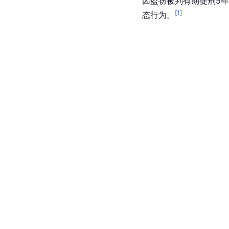
因盗窃被判有期徒刑5
[
1
]
态行为。