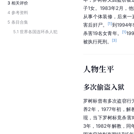
3
相关评价
子1女。1983年2月
4
参考资料
从事个体装修，后来一直
5
条目合集
[
1
]
害后奸尸。
到1994
5.1
世界各国连环杀人犯
[
1
]
杀害19名女青年。
1
[
3
]
被执行死刑。
人物生平
多次偷盗入狱
罗树标曾有多次盗窃行为
养2年，1977年初，
现，当下罗树标竟杀害对
3年，1982年解教，同