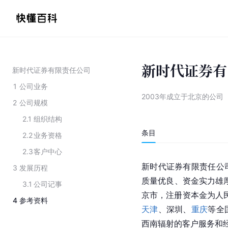
新时代证券有
新时代证券有限责任公司
1
公司业务
2003年成立于北京的公司
2
公司规模
2.1
组织结构
条目
2.2
业务资格
2.3
客户中心
新时代证券有限责任公
3
发展历程
质量优良、资金实力雄
3.1
公司记事
京市
，注册资本金为人民
4
参考资料
天津
、深
圳
、
重庆
等全
西南辐射的客户服务和