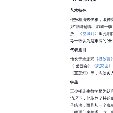
艺术特色
他扮相清秀俊雅，眼神
派“韵味醇厚，独树一
放，《
空城计
》里
孔明
等一致认为是难得的“全
代表剧目
他长于余派戏《
捉放曹
《 桑园会》《
武家坡
》
《宝莲灯》等，均脍炙
学生
王少楼先生教学极为认
情况下，他依然坚持给
子练功，而且从一个班
上的调门来教唱、念，