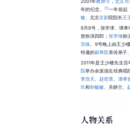
2001年
教师节
，
北京市
[
1
]
年的纪念。
一年前起
敏
、北京
京剧
院院长
王
9月8号，张学津、谭孝
曾扮演四郎；
张学海
扮
宗保
。9号晚上由王少
特邀的
郝寿臣
亲传弟子
2011年是王少楼先生
院
举办余派须生经典唱
李浩天
、
赵世璞
、
谭孝
玖
和
孙毓敏
、关静兰、
人
物
关
系