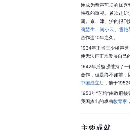
遂成为蜚声艺坛的优秀
特殊的重视。首次赴沪演
闻。京、津、沪的报刊
荀慧生
、
尚小云
、
雪艳
合作达10年之久。
1934年正当王少楼声
使无法再正常发展自己
1942年后勉强维持了
合作，但是终不如前，
中国成立
后，他于195
1953年“艺培”由政府
我国杰出的戏曲
教育家
主要成就