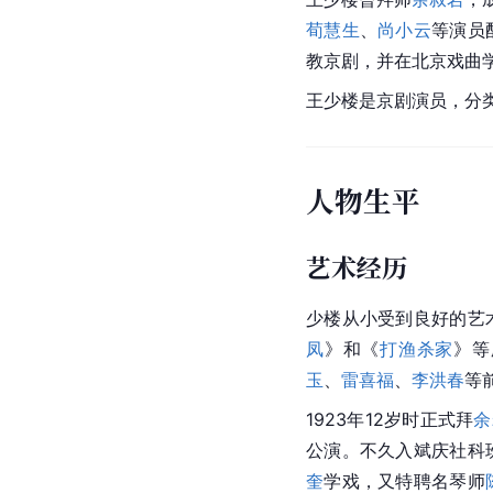
荀慧生
、
尚小云
等演员
教京剧，并在北京戏曲
王少楼是京剧演员，分
人物生平
艺术经历
少楼从小受到良好的艺
凤
》和《
打渔杀家
》等
玉
、
雷喜福
、
李洪春
等
1923年12岁时正式拜
余
公演。不久入斌庆社科
奎
学戏，又特聘名琴师