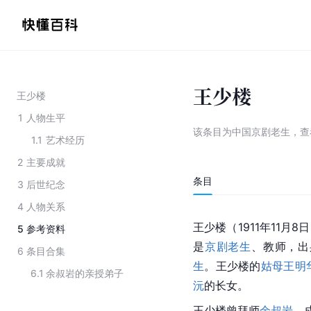
王少楼
王少楼
1
人物生平
该条目为
中国京剧老生
，
查
1.1
艺术经历
2
主要成就
条目
3
后世纪念
4
人物关系
王少楼（1911年11月8
5
参考资料
是
京剧
老生
、教师，出
6
条目合集
生
。王少楼的
姑母
王明
6.1
余叔岩的亲授弟子
沅
的长女。
王少楼曾拜师
余叔岩
，