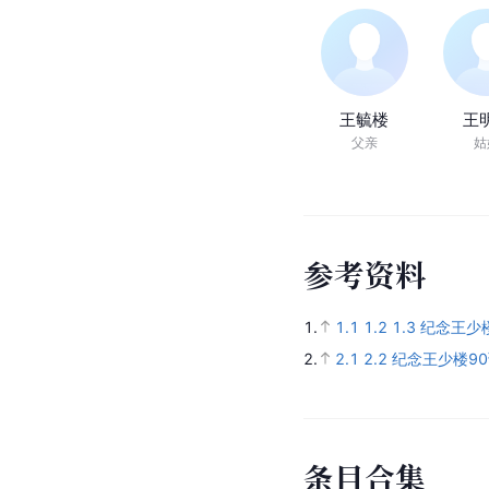
王毓楼
王
父亲
姑
参
考
资
料
1.
1.1
1.2
1.3
纪念王少
2.
2.1
2.2
纪念王少楼9
条
目
合
集