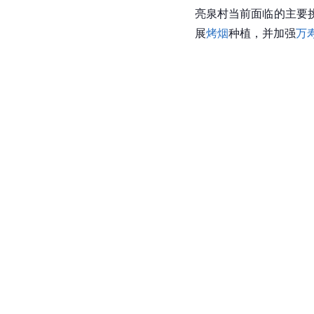
亮泉村当前面临的主要
展
烤烟
种植，并加强
万