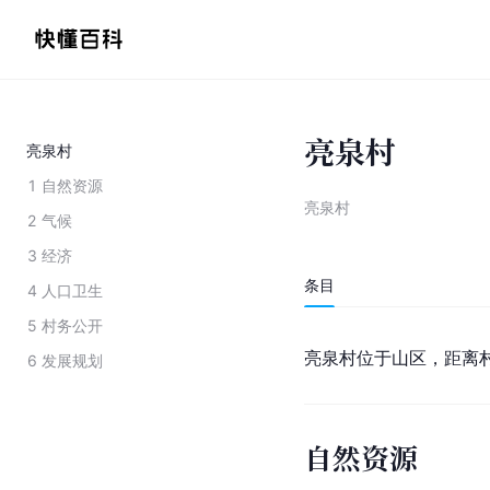
亮泉村
亮泉村
1
自然资源
亮泉村
2
气候
3
经济
条目
4
人口卫生
5
村务公开
亮泉村位于山区，距离村委
6
发展规划
自然资源