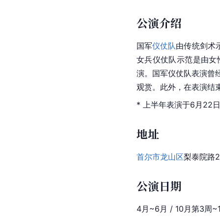
公演介绍
国军
仪仗队
由传统剑术
女兵仪仗队示范是由女
演。国军仪仗队表演曾
观赏。此外，在表演结
* 上半年表演于6月2
地址
首尔市
龙山区
梨泰院路2
公演日期
4月~6月 / 10月第3周~