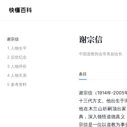
谢宗信
谢宗信
1
人物生平
中国道教协会常务副会长
2
后世纪念
3
人物评价
条目
4
人物关系
5
参考资料
谢宗信（1914年-200
十三代方丈。他出生于湖
他在木兰山祈嗣顶
出家
典，深入领悟道德真义
宗信是一位以道教为事