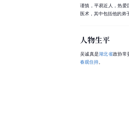
谨慎，平易近人，热爱
医术，其中包括他的弟
人物生平
吴诚真是
湖北省
政协常
春观
住持
。