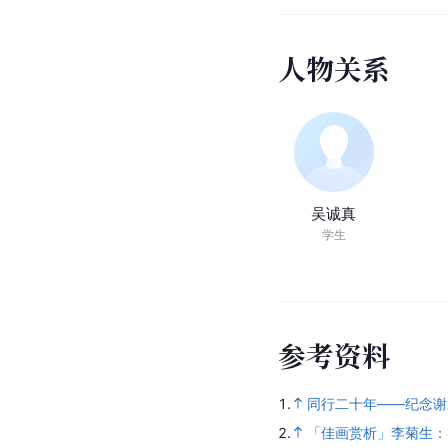
人
物
关
系
吴诚真
学生
参
考
资
料
1.
同行二十年——纪念谢
2.
「佳画赏析」李菊生：