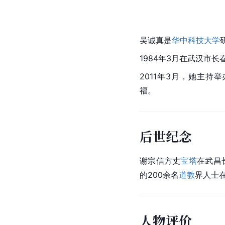
吴诚真是
华中科技大学
1984年3月在
武汉市
长
2011年3月，她主持
福。
后世纪念
谢宗信方丈
宝塔
在武昌
的200余名
道教
界人士
人物评价