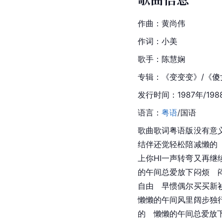
作曲：黄尚伟
作词：
小美
歌手：陈慧娴
专辑：《变变变》/《傻
发行时间：1987年/198
语言：
粤语
/国语
歌曲歌词粤语版没有意
结伴还觉轻松陪减懒的
上你HI一声转弯又再
的午间总爱放下闷烦　
自由　早惯偶尔买买新
懒懒的午间风里阔步独
的　懒懒的午间总爱放