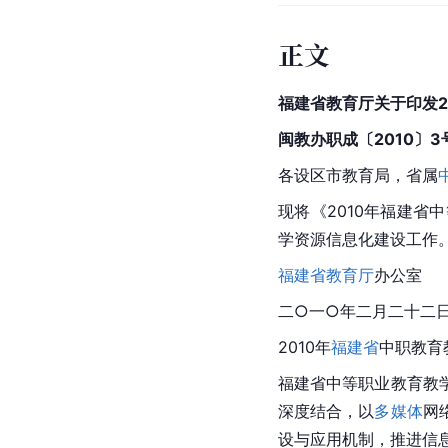
正文
福建省教育厅关于印发2
闽教办职成〔2010〕3
各设区市教育局，省属
现将《2010年
福建省
中
学资源信息化建设工作
福建省教育厅
办公室
二○一○年二月二十二
2010年
福建省
中职教育
福建省中等职业教育教
深度结合，以
多媒体
网
设与应用机制，推进信