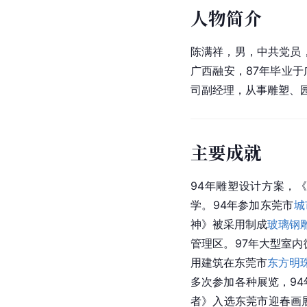
人物简介
陈满祥，男，中共党员，
广西融安，87年毕业
司副经理，从事雕塑、
主要成就
94年雕塑设计方案，
学。94年参加
东莞市
城
神》被采用制成
玻璃钢
管理区。97年大型室
用建筑在
东莞市
东方明
多次参加各种展览，9
者》入选东莞市迎春画