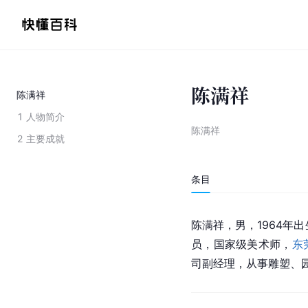
陈满祥
陈满祥
1
人物简介
陈满祥
2
主要成就
条目
陈满祥，男，1964年
员，国家级美术师，
东
司副经理，从事雕塑、