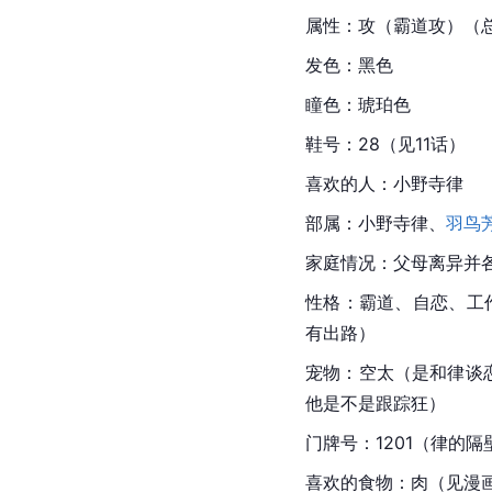
属性：攻（
霸道
攻）（
发色：黑色
瞳色：琥珀色
鞋号：28（见11话）
喜欢的人：小野寺律
部属：小野寺律、
羽鸟
家庭情况：父母离异并
性格：霸道、自恋、工
有出路）
宠物：空太（是和律谈
他是不是跟踪狂）
门牌号：1201（律的隔
喜欢的食物：肉（见漫画