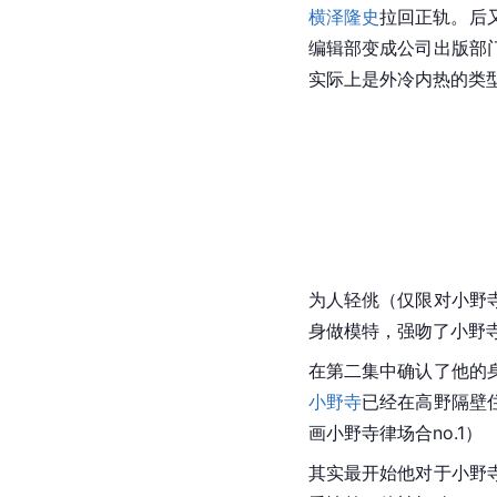
横泽隆史
拉回正轨。后
编辑部变成公司出版部
实际上是外冷内热的类
为人轻佻（仅限对
小野
身做模特，强吻了小野
在第二集中确认了他的
小野寺
已经在高野隔壁
画
小野寺律
场合no.1）
其实最开始他对于
小野