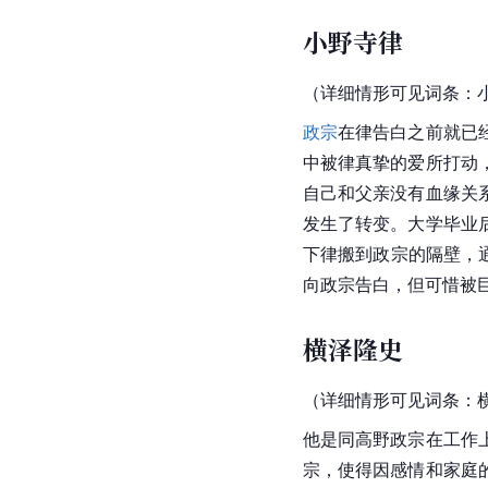
小野寺律
（详细情形可见词条：
政宗
在律
告白
之前就已
中被律真挚的爱所打动
自己和父亲没有血缘关
发生了转变。大学毕业
下律搬到
政宗
的隔壁，
向政宗
告白
，但可惜被
横泽隆史
（详细情形可见词条：
他是同高野政宗在工作
宗，使得因感情和家庭