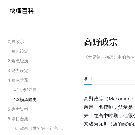
高野政宗
高野政宗
1
角色设定
《世界第一初恋》中的角色
2
角色经历
3
能力设定
条目
4
角色关系
4.1
小野寺律
高野政宗（Masamun
4.2
横泽隆史
亲是一名律师，父亲是
5
参考资料
来。在高中时期，他很
6
条目合集
来成为丸川书店的绿宝
6.1
动画《世界第一初恋：求婚篇》主要角色