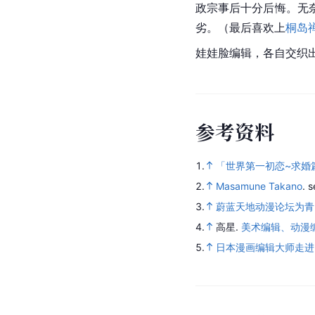
政宗事后十分后悔。无
劣。（最后喜欢上
桐岛
娃娃脸编辑，各自交织
参
考
资
料
1.
「世界第一初恋~求婚篇
2.
Masamune Takano
.
s
3.
蔚蓝天地动漫论坛为青
4.
高星.
美术编辑、动漫编辑
5.
日本漫画编辑大师走进