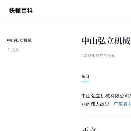
中山弘立机械
中山弘立机械
1
正文
2002年成立的公司
条目
中山弘立机械有限公司成
丽的伟人故里--
广东省
正文