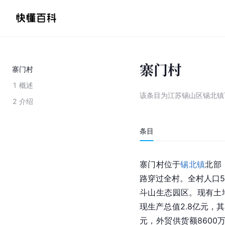
寨门村
寨门村
1
概述
该条目为
江苏锡山区锡北镇
2
介绍
条目
寨门村位于
锡北镇
北部
路穿过全村。全村人口5
斗山生态园区。现有土地
现生产总值2.8亿元，其
元，外贸供货额8600