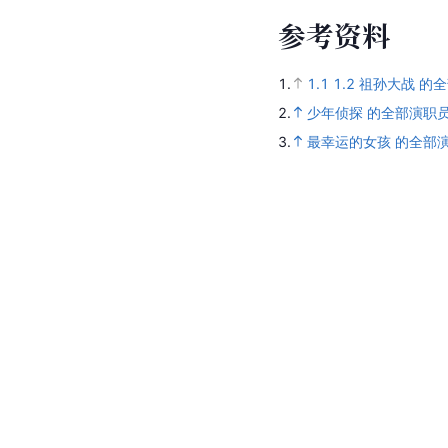
参
考
资
料
1.
1.1
1.2
祖孙大战 的
2.
少年侦探 的全部演职
3.
最幸运的女孩 的全部