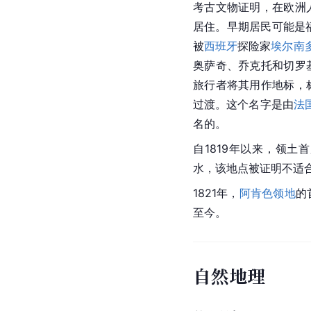
考古文物证明，在欧洲
居住。早期居民可能是
被
西班牙
探险家
埃尔南多
奥萨奇、乔克托和切罗
旅行者将其用作地标，
过渡。这个名字是由
法
名的。
自1819年以来，领
水，该地点被证明不适
1821年，
阿肯色领地
的
至今。
自然地理