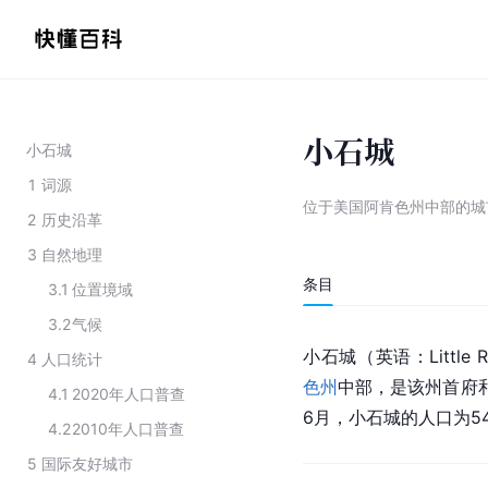
小石城
小石城
1
词源
位于美国阿肯色州中部的城
2
历史沿革
3
自然地理
条目
3.1
位置境域
3.2
气候
小石城（英语：Little R
4
人口统计
色州
中部，是该州首府
4.1
2020年人口普查
6月，小石城的人口为54
4.2
2010年人口普查
5
国际友好城市