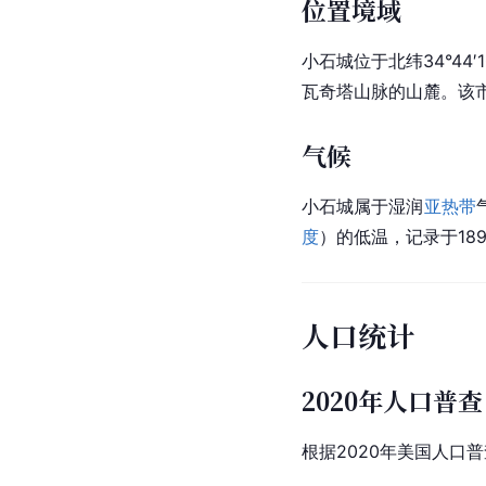
位置境域
小石城位于北纬34°44
瓦奇塔山脉的
山麓
。该
气候
小石城属于湿润
亚热带
度
）的低温，记录于189
人口统计
2020年人口普查
根据2020年美国人口普