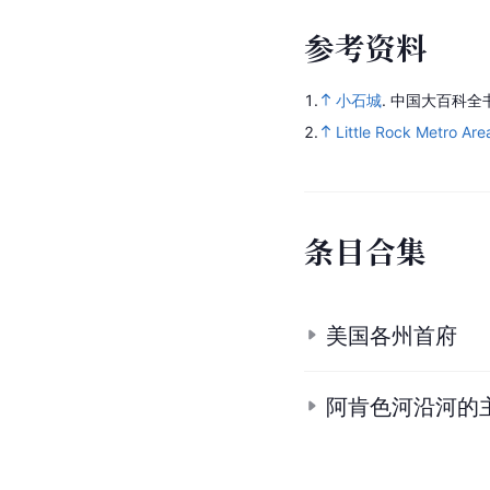
参
考
资
料
1.
小石城
.
中国大百科全
2.
Little Rock Metro Ar
条
目
合
集
美国各州首府
阿肯色河沿河的