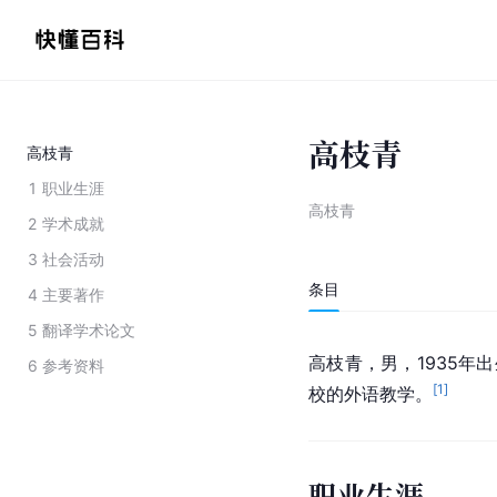
高枝青
高枝青
1
职业生涯
高枝青
2
学术成就
3
社会活动
条目
4
主要著作
5
翻译学术论文
高枝青，男，1935年
6
参考资料
[
1
]
校的外语教学。
职业生涯