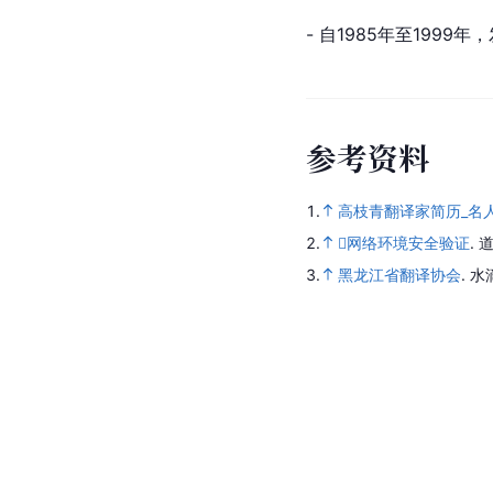
- 自1985年至1999
参
考
资
料
1.
高枝青翻译家简历_名
2.
网络环境安全验证
.
道
3.
黑龙江省翻译协会
.
水