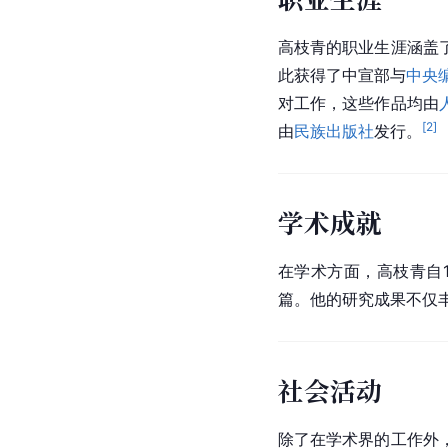
高枝青的职业生涯涵盖
此获得了中宣部与
中央
对工作，这些作品均由
[
2
]
由
民族出版社
发行。
学术成就
在学术方面，高枝青自1
篇。他的研究成果不仅
社会活动
除了在学术界的工作外