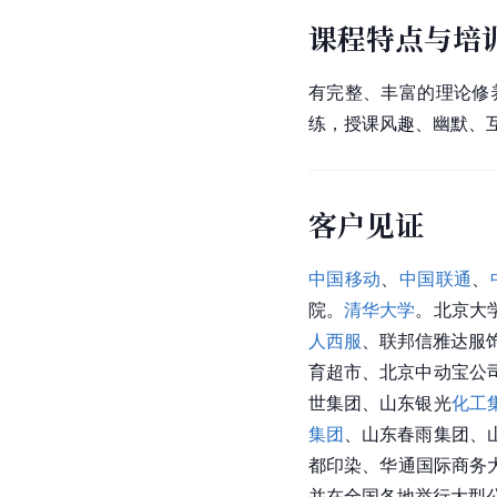
课程特点与培
有完整、丰富的理论修
练，授课风趣、幽默、
客户见证
中国移动
、
中国联通
、
院。
清华大学
。北京大
人西服
、联邦信雅达服
育超市、北京中动宝公
世集团、山东银光
化工
集团
、山东
春雨集团
、
都印染、华通国际商务
并在全国各地举行大型公