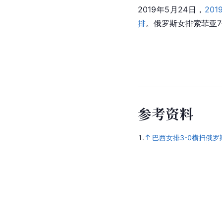
2019年5月24日，
20
排
。俄罗斯女排索菲亚
参
考
资
料
1.
巴西女排3-0横扫俄