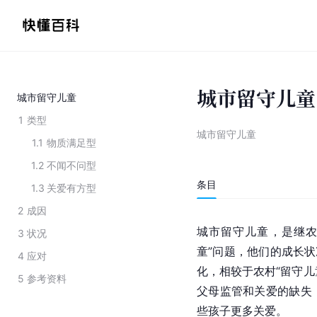
城市留守儿童
城市留守儿童
1
类型
城市留守儿童
1.1
物质满足型
1.2
不闻不问型
条目
1.3
关爱有方型
2
成因
城市留守儿童，是继
3
状况
童”问题，他们的成长状
4
应对
化，相较于农村“留守儿
5
参考资料
父母监管和关爱的缺失
些孩子更多关爱。