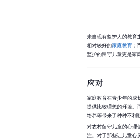
来自现有监护人的教育
相对较好的
家庭教育
；
监护的留守儿童更是家
应对
家庭教育在青少年的成
提供比较理想的环境。
培养等带来了种种不利
对农村留守儿童的心理
注。对于那些让儿童心